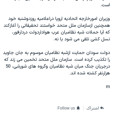
است.
دنبال کنید
مستندها
فرهنگ و زندگی
حقوق شهروندی
انتخابات ریاست جمهوری آمریکا ۲۰۲۴
وزيران امورخارجه اتحاديه اروپا دراعلاميه روزدوشنبه خود
اقتصادی
حمله جمهوری اسلامی به اسرائیل
همچنين ازسازمان ملل متحد خواستند تحقيقاتی را آغازکند
که آيا حملات شبه نظاميان عرب هواداردولت دردارفور،
رمز مهسا
علم و فناوری
زبانهای مختلف
نسل کشی تلقی می شود يا نه.
اسرائیل در جنگ
ورزش زنان در ایران
گالری عکس
اعتراضات زن، زندگی، آزادی
دولت سودان حمايت ازشبه نظاميان موسوم به جان جاويد
را تکذيب کرده است. سازمان ملل متحد تخمين می زند که
آرشیو پخش زنده
مجموعه مستندهای دادخواهی
درجريان جنگ ميان شبه نظاميان وگروه های شورشی، 50
تریبونال مردمی آبان ۹۸
هزارنفر کشته شده اند.
دادگاه حمید نوری
m
چهل سال گروگان‌گیری
قانون شفافیت دارائی کادر رهبری ایران
اعتراضات مردمی آبان ۹۸
اشتراک
Follow us