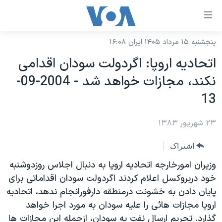
ینکهای
ابل
سترسی
پنجشنبه ۱۵ مرداد ۱۴۰۵ ایران ۱۶:۰۸
خانه
هش
اتحاديه اروپا: اگردولت سودان اقدامی
نسخه سبک وب‌سایت
ه
نکند، مجازات خواهد شد - 2004-09-
حتوای
موضوع ها
13
صلی
برنامه های تلویزیونی
ایران
هش
۲۳ شهریور ۱۳۸۳
جدول برنامه ها
ه
آمریکا
فحه
صفحه‌های ویژه
جهان
اشتراک
صلی
فرکانس‌های صدای آمریکا
ورزشی
جام جهانی ۲۰۲۶
وزيران امورخارجه اتحاديه اروپا به دنبال اجلاس روزدوشنبه
هش
پخش رادیویی
خود دربروکسل اعلام کردند اگردولت سودان اقداماتی برای
ه
گزیده‌ها
عملیات خشم حماسی
پايان دادن به خشونت درمنطقه دارفورانجام ندهد، اتحاديه
ستجو
۲۵۰سالگی آمریکا
ویژه برنامه‌ها
یادگیری زبان انگلیسی
اروپا مجازات هائی را عليه سودان به مورد اجرا خواهد
ویدیوها
بایگانی برنامه‌های تلویزیونی
گذارد. تحريم ارسال نفت به سودان، ازجمله اين مجازات ها