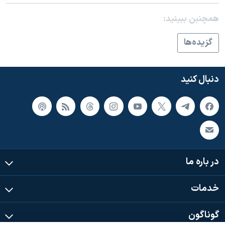
اسرائیل در جنگ
همچنبن ببینید:
نرگس محمدی برنده جایزه نوبل صلح
همایش محافظه‌کاران آمریکا «سی‌پک»
گزيده‌ها
صفحه‌های ویژه
سفر پرزیدنت ترامپ به چین
دنبال کنید
در باره ما
خدمات
گوناگون