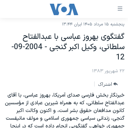
ینکهای
ابل
سترسی
پنجشنبه ۱۵ مرداد ۱۴۰۵ ایران ۱۳:۴۴
خانه
هش
گفتگوی بهروز عباسی با عبدالفتاح
نسخه سبک وب‌سایت
ه
سلطانی، وکيل اکبر گنجی - 2004-09-
حتوای
موضوع ها
12
صلی
برنامه های تلویزیونی
ایران
هش
۲۲ شهریور ۱۳۸۳
جدول برنامه ها
ه
آمریکا
فحه
صفحه‌های ویژه
جهان
اشتراک
صلی
فرکانس‌های صدای آمریکا
ورزشی
جام جهانی ۲۰۲۶
خبرنگار بخش فارسی صدای آمريکا، بهروز عباسی، با آقای
هش
پخش رادیویی
عبدالفتاح سلطانی، که به همراه شيرين عبادی از مؤسسين
ه
گزیده‌ها
عملیات خشم حماسی
کانون مدافعان حقوق بشر است، و اکنون وکالت اکبر
ستجو
۲۵۰سالگی آمریکا
ویژه برنامه‌ها
یادگیری زبان انگلیسی
گنجی، زندانی سياسی جمهوری اسلامی و مولف مانيفست
ویدیوها
بایگانی برنامه‌های تلویزیونی
جمهوری خواهی، گفتگويی انجام داده است که در اينجا