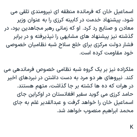
دنبال کنید
مستندها
فرهنگ و زندگی
اسماعيل خان که فرمانده منطقه ای نيرومندی تلقی می
حقوق شهروندی
انتخابات ریاست جمهوری آمریکا ۲۰۲۴
شود، پيشنهاد خدمت در کابينه کرزی را به عنوان وزير
معادن و صنايع رد کرد. او که زمانی رهبر مجاهدين بود، در
اقتصادی
حمله جمهوری اسلامی به اسرائیل
گذشته نيز پيشنهاد های مشابهی را نپذيرفته و در برابر
رمز مهسا
علم و فناوری
فشار دولت مرکزی برای خلع سلاح شبه نظاميان خصوصی
زبانهای مختلف
اسرائیل در جنگ
ورزش زنان در ایران
خود مقاومت کرده است.
گالری عکس
اعتراضات زن، زندگی، آزادی
ملکزاده نيز بر يک گروه شبه نظامی خصوص فرماندهی می
آرشیو پخش زنده
مجموعه مستندهای دادخواهی
کند. نيروهای هر دو مرد به دست داشتن در نبردهای اخير
تریبونال مردمی آبان ۹۸
در هرات که ده ها کشته بر جا گذاشت، متهم هستند.
حامد کرزی می گويد سفير افغانستان در اوکراين جای
دادگاه حمید نوری
اسماعيل خان را خواهد گرفت و عبدالقدير عَلم به جای
چهل سال گروگان‌گیری
محمد ابراهيم منصوب خواهد شد.
قانون شفافیت دارائی کادر رهبری ایران
K
اعتراضات مردمی آبان ۹۸