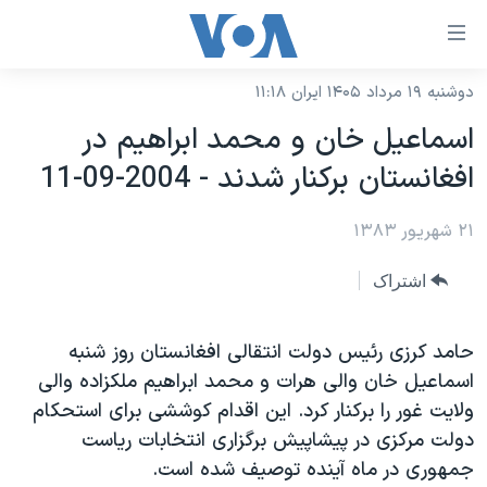
ینکهای
ابل
سترسی
دوشنبه ۱۹ مرداد ۱۴۰۵ ایران ۱۱:۱۸
خانه
هش
اسماعيل خان و محمد ابراهيم در
نسخه سبک وب‌سایت
ه
افغانستان برکنار شدند - 2004-09-11
حتوای
موضوع ها
صلی
۲۱ شهریور ۱۳۸۳
برنامه های تلویزیونی
ایران
هش
جدول برنامه ها
ه
آمریکا
اشتراک
فحه
صفحه‌های ویژه
جهان
صلی
فرکانس‌های صدای آمریکا
حامد کرزی رئيس دولت انتقالی افغانستان روز شنبه
ورزشی
جام جهانی ۲۰۲۶
هش
اسماعيل خان والی هرات و محمد ابراهيم ملکزاده والی
پخش رادیویی
ه
گزیده‌ها
عملیات خشم حماسی
ولايت غور را برکنار کرد. اين اقدام کوششی برای استحکام
ستجو
۲۵۰سالگی آمریکا
ویژه برنامه‌ها
دولت مرکزی در پيشاپيش برگزاری انتخابات رياست
یادگیری زبان انگلیسی
جمهوری در ماه آينده توصيف شده است.
ویدیوها
بایگانی برنامه‌های تلویزیونی