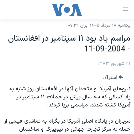
ینکهای
ابل
سترسی
یکشنبه ۱۸ مرداد ۱۴۰۵ ایران ۰۷:۲۹
خانه
هش
مراسم ياد بود ۱۱ سپتامبر در افغانستان
نسخه سبک وب‌سایت
ه
- 2004-09-11
حتوای
موضوع ها
صلی
۲۱ شهریور ۱۳۸۳
برنامه های تلویزیونی
ایران
هش
جدول برنامه ها
ه
آمریکا
اشتراک
فحه
صفحه‌های ویژه
جهان
نيروهای آمريکا و متحدان آنها در افغانستان روز شنبه به
صلی
فرکانس‌های صدای آمریکا
ياد کسانی که سه سال پيش در حملات ۱۱ سپتامبر در
ورزشی
جام جهانی ۲۰۲۶
هش
آمريکا کشته شدند، مراسمی برپا کردند.
پخش رادیویی
ه
گزیده‌ها
عملیات خشم حماسی
ستجو
۲۵۰سالگی آمریکا
ویژه برنامه‌ها
سربازان در پايگاه اصلی آمريکا در بگرام به تماشای فيلمی از
یادگیری زبان انگلیسی
حمله به مرکز تجارت جهانی در نيويورک و ساختمان
ویدیوها
بایگانی برنامه‌های تلویزیونی