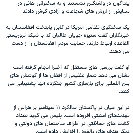
پنتاگون در واشنگتن نشستند و به سخنرانی هائی در
دنبال کنید
مستندها
فرهنگ و زندگی
ستايش از ارزش های شجاعت و آزادی گوش دادند.
حقوق شهروندی
انتخابات ریاست جمهوری آمریکا ۲۰۲۴
يک سخنگوی نظامی آمريکا در کابل پايتخت افغانستان به
اقتصادی
حمله جمهوری اسلامی به اسرائیل
خبرنگاران گفت ستيزه جويان طالبان که با شبکه تروريستی
رمز مهسا
علم و فناوری
القاعده ارتباط دارند، حمايت مردم افغانستان را از دست
زبانهای مختلف
اسرائیل در جنگ
ورزش زنان در ایران
می دهند.
گالری عکس
اعتراضات زن، زندگی، آزادی
او گفت بررسی های مستقل که اخيرا انجام گرفته است
آرشیو پخش زنده
مجموعه مستندهای دادخواهی
نشان می دهد شمار عظيمی از افغان ها از کوشش های
تریبونال مردمی آبان ۹۸
بين اللمللی برای بازسازی کشور جنگزده آنها پشتيبانی می
کنند.
دادگاه حمید نوری
چهل سال گروگان‌گیری
در اين ميان در پاکستان سالگرد ۱۱ سپتامبر بر هراس از
قانون شفافیت دارائی کادر رهبری ایران
تهديدهای امنيتی افروده است. پليس می گويد تعداد
گشت های حفاظتی در اطراف ساختمان های دولتی و
اعتراضات مردمی آبان ۹۸
ديگر هدف های بالقوه را افزايش داده است.