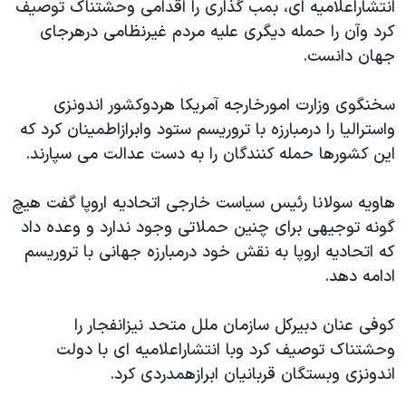
انتشاراعلاميه ای، بمب گذاری را اقدامی وحشتناک توصيف
دنبال کنید
مستندها
فرهنگ و زندگی
کرد وآن را حمله ديگری عليه مردم غيرنظامی درهرجای
حقوق شهروندی
انتخابات ریاست جمهوری آمریکا ۲۰۲۴
جهان دانست.
اقتصادی
حمله جمهوری اسلامی به اسرائیل
سخنگوی وزارت امورخارجه آمريکا هردوکشور اندونزی
رمز مهسا
علم و فناوری
واستراليا را درمبارزه با تروريسم ستود وابرازاطمينان کرد که
زبانهای مختلف
اسرائیل در جنگ
ورزش زنان در ایران
اين کشورها حمله کنندگان را به دست عدالت می سپارند.
گالری عکس
اعتراضات زن، زندگی، آزادی
هاويه سولانا رئيس سياست خارجی اتحاديه اروپا گفت هيچ
آرشیو پخش زنده
مجموعه مستندهای دادخواهی
گونه توجيهی برای چنين حملاتی وجود ندارد و وعده داد
تریبونال مردمی آبان ۹۸
که اتحاديه اروپا به نقش خود درمبارزه جهانی با تروريسم
ادامه دهد.
دادگاه حمید نوری
چهل سال گروگان‌گیری
کوفی عنان دبيرکل سازمان ملل متحد نيزانفجار را
قانون شفافیت دارائی کادر رهبری ایران
وحشتناک توصيف کرد وبا انتشاراعلاميه ای با دولت
اندونزی وبستگان قربانيان ابرازهمدردی کرد.
اعتراضات مردمی آبان ۹۸