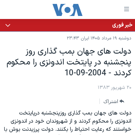
ینکهای
ابل
سترسی
خبر فوری
خانه
هش
دوشنبه ۱۹ مرداد ۱۴۰۵ ایران ۲۳:۴۳
نسخه سبک وب‌سایت
ه
دولت های جهان بمب گذاری روز
حتوای
موضوع ها
پنجشنبه در پايتخت اندونزی را محکوم
صلی
برنامه های تلویزیونی
ایران
هش
کردند - 2004-09-10
جدول برنامه ها
ه
آمریکا
فحه
صفحه‌های ویژه
۲۰ شهریور ۱۳۸۳
جهان
صلی
فرکانس‌های صدای آمریکا
ورزشی
جام جهانی ۲۰۲۶
هش
اشتراک
پخش رادیویی
ه
گزیده‌ها
عملیات خشم حماسی
دولت های جهان بمب گذاری روزپنجشنبه درپايتخت
ستجو
۲۵۰سالگی آمریکا
ویژه برنامه‌ها
اندونزی را محکوم کردند و از شهروندان خود در اندونزی
یادگیری زبان انگلیسی
خواستند که رعايت احتياط را بکنند. دولت پرزيدنت بوش با
ویدیوها
بایگانی برنامه‌های تلویزیونی