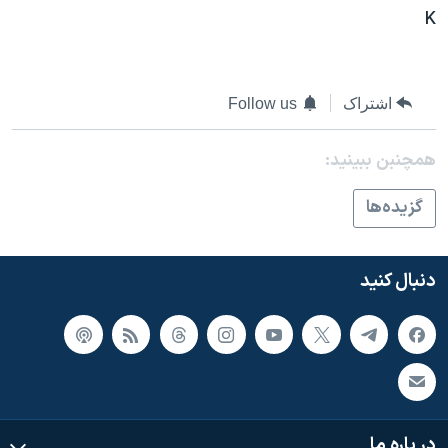
اسرائیل در جنگ
K
نرگس محمدی برنده جایزه نوبل صلح
همایش محافظه‌کاران آمریکا «سی‌پک»
اشتراک
Follow us
صفحه‌های ویژه
سفر پرزیدنت ترامپ به چین
همچنبن ببینید:
گزيده‌ها
دنبال کنید
در باره ما