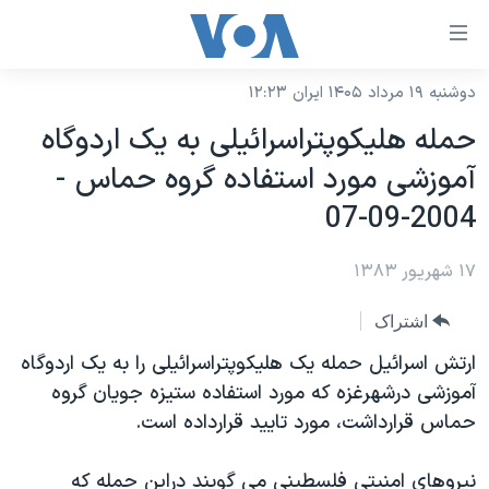
ینکهای
ابل
سترسی
دوشنبه ۱۹ مرداد ۱۴۰۵ ایران ۱۲:۲۳
خانه
هش
حمله هليکوپتراسرائيلی به يک اردوگاه
نسخه سبک وب‌سایت
ه
آموزشی مورد استفاده گروه حماس -
حتوای
موضوع ها
2004-09-07
صلی
برنامه های تلویزیونی
ایران
هش
۱۷ شهریور ۱۳۸۳
جدول برنامه ها
ه
آمریکا
فحه
صفحه‌های ویژه
جهان
اشتراک
صلی
فرکانس‌های صدای آمریکا
ورزشی
جام جهانی ۲۰۲۶
ارتش اسرائيل حمله يک هليکوپتراسرائيلی را به يک اردوگاه
هش
پخش رادیویی
آموزشی درشهرغزه که مورد استفاده ستيزه جويان گروه
ه
گزیده‌ها
عملیات خشم حماسی
حماس قرارداشت، مورد تاييد قرارداده است.
ستجو
۲۵۰سالگی آمریکا
ویژه برنامه‌ها
یادگیری زبان انگلیسی
ویدیوها
بایگانی برنامه‌های تلویزیونی
نيروهای امنيتی فلسطينی می گويند دراين حمله که