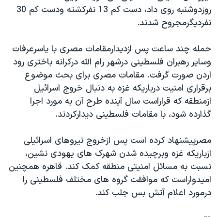
روزدوشنبه روی داد، دست کم 13 نفرکشته ودست کم 30
دنبال کنید
مستندها
فرهنگ و زندگی
نفرديگرمجروح شدند.
حقوق شهروندی
انتخابات ریاست جمهوری آمریکا ۲۰۲۴
اقتصادی
حمله جمهوری اسلامی به اسرائیل
حمله چند ساعت پس ازديدارمقامات مصری با ياسرعرفات
وساير رهبران فلسطينی درشهر رام الله درکرانه باختری رود
رمز مهسا
علم و فناوری
زبانهای مختلف
اردن صورت گرفت. مقامات مصری برای بحث موضوع
اسرائیل در جنگ
ورزش زنان در ایران
برقراری امنيت درباريکه غزه به دنبال خروج اسرائيل
گالری عکس
اعتراضات زن، زندگی، آزادی
ازمنطقه که قراراست سال آينده طرح آن به مورد اجرا
گذارده شود، با مقامات فلسطينی ديدارکردند.
آرشیو پخش زنده
مجموعه مستندهای دادخواهی
تریبونال مردمی آبان ۹۸
مصرپيشنهاد کرده است پس ازخروج نيروهای اسرائيلی
دادگاه حمید نوری
ازباريکه غزه وبرچيده شدن شهرک های يهودی نشين،
نسبت به مسائل امنيتی منطقه کمک کند. قاهره همچنين
چهل سال گروگان‌گیری
اميدواراست که موافقت گروه های مختلف فلسطينی را
قانون شفافیت دارائی کادر رهبری ایران
درمورد اعلام آتش بس جلب کند.
اعتراضات مردمی آبان ۹۸