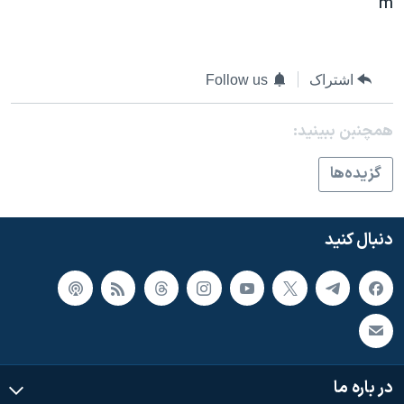
m
اسرائیل در جنگ
نرگس محمدی برنده جایزه نوبل صلح
همایش محافظه‌کاران آمریکا «سی‌پک»
اشتراک
Follow us
صفحه‌های ویژه
همچنبن ببینید:
سفر پرزیدنت ترامپ به چین
گزيده‌ها
دنبال کنید
در باره ما