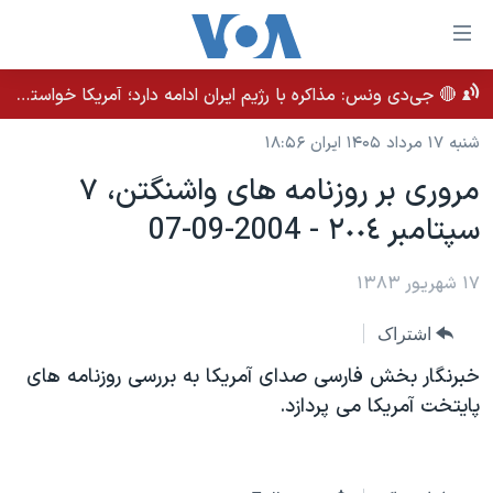
ینکهای
ابل
سترسی
🔴 جی‌دی ونس: مذاکره با رژیم ایران ادامه دارد؛ آمریکا خواستار بهبود روابط بلندمدت است
خانه
هش
شنبه ۱۷ مرداد ۱۴۰۵ ایران ۱۸:۵۶
نسخه سبک وب‌سایت
ه
مروری بر روزنامه های واشنگتن، ٧
حتوای
موضوع ها
صلی
سپتامبر ٢٠٠٤ - 2004-09-07
برنامه های تلویزیونی
ایران
هش
جدول برنامه ها
ه
آمریکا
۱۷ شهریور ۱۳۸۳
فحه
صفحه‌های ویژه
جهان
اشتراک
صلی
فرکانس‌های صدای آمریکا
ورزشی
جام جهانی ۲۰۲۶
هش
خبرنگار بخش فارسی صدای آمريکا به بررسی روزنامه های
پخش رادیویی
ه
گزیده‌ها
عملیات خشم حماسی
پايتخت آمريکا می پردازد.
ستجو
۲۵۰سالگی آمریکا
ویژه برنامه‌ها
یادگیری زبان انگلیسی
ویدیوها
بایگانی برنامه‌های تلویزیونی