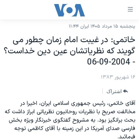
ینکهای
ابل
سترسی
پنجشنبه ۱۵ مرداد ۱۴۰۵ ایران ۱۱:۴۴
خانه
هش
خاتمی: در غيبت امام زمان چطور می
نسخه سبک وب‌سایت
ه
گويند که نظرياتشان عين دين خداست؟
حتوای
موضوع ها
- 2004-09-06
صلی
برنامه های تلویزیونی
ایران
هش
۱۶ شهریور ۱۳۸۳
جدول برنامه ها
ه
آمریکا
فحه
صفحه‌های ویژه
جهان
اشتراک
صلی
فرکانس‌های صدای آمریکا
ورزشی
جام جهانی ۲۰۲۶
آقای خاتمی، رئيس جمهوری اسلامی ايران، اخيرا در
هش
پخش رادیویی
مخالفت صريح با نظريات روحانيون نظرياتی ابراز داشت که
ه
گزیده‌ها
عملیات خشم حماسی
بحث برانگيز بود. به مشروح گفتگوی خبرنگار ويژه بخش
ستجو
۲۵۰سالگی آمریکا
ویژه برنامه‌ها
یادگیری زبان انگلیسی
فارسی صدای آمريکا در اين زمينه با آقای کاظمی توجه
ویدیوها
بایگانی برنامه‌های تلویزیونی
فرمائيد.