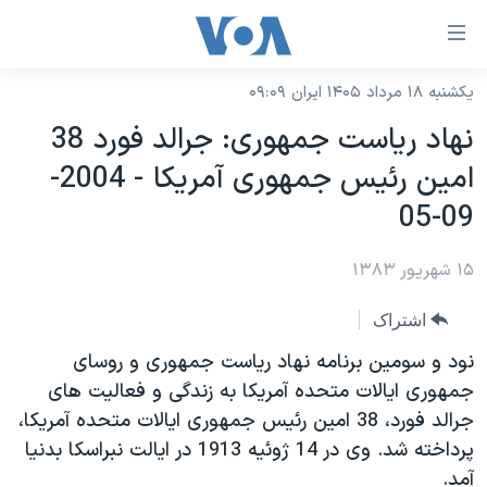
ینکهای
ابل
سترسی
یکشنبه ۱۸ مرداد ۱۴۰۵ ایران ۰۹:۰۹
خانه
هش
نهاد رياست جمهوری: جرالد فورد 38
نسخه سبک وب‌سایت
ه
امين رئيس جمهوری آمريکا - 2004-
حتوای
موضوع ها
09-05
صلی
برنامه های تلویزیونی
ایران
هش
۱۵ شهریور ۱۳۸۳
جدول برنامه ها
ه
آمریکا
فحه
صفحه‌های ویژه
جهان
اشتراک
صلی
فرکانس‌های صدای آمریکا
ورزشی
جام جهانی ۲۰۲۶
نود و سومين برنامه نهاد رياست جمهوری و روسای
هش
پخش رادیویی
جمهوری ايالات متحده آمريکا به زندگی و فعاليت های
ه
گزیده‌ها
عملیات خشم حماسی
جرالد فورد، 38 امين رئيس جمهوری ايالات متحده آمريکا،
ستجو
۲۵۰سالگی آمریکا
ویژه برنامه‌ها
یادگیری زبان انگلیسی
پرداخته شد. وی در 14 ژوئيه 1913 در ايالت نبراسکا بدنيا
ویدیوها
بایگانی برنامه‌های تلویزیونی
آمد.