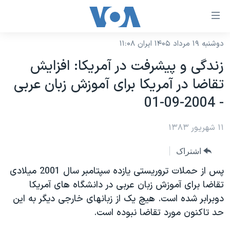
ینکهای
ابل
سترسی
دوشنبه ۱۹ مرداد ۱۴۰۵ ایران ۱۱:۰۸
خانه
هش
زندگی و پيشرفت در آمريکا: افزايش
نسخه سبک وب‌سایت
ه
تقاضا در آمريکا برای آموزش زبان عربی
حتوای
موضوع ها
- 2004-09-01
صلی
برنامه های تلویزیونی
ایران
هش
۱۱ شهریور ۱۳۸۳
جدول برنامه ها
ه
آمریکا
فحه
صفحه‌های ویژه
جهان
اشتراک
صلی
فرکانس‌های صدای آمریکا
ورزشی
جام جهانی ۲۰۲۶
پس از حملات تروريستی يازده سپتامبر سال 2001 ميلادی
هش
پخش رادیویی
تقاضا برای آموزش زبان عربی در دانشگاه های آمريکا
ه
گزیده‌ها
عملیات خشم حماسی
دوبرابر شده است. هيچ يک از زبانهای خارجی ديگر به اين
ستجو
۲۵۰سالگی آمریکا
ویژه برنامه‌ها
یادگیری زبان انگلیسی
حد تاکنون مورد تقاضا نبوده است.
ویدیوها
بایگانی برنامه‌های تلویزیونی