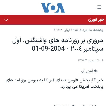
ینکهای
ابل
سترسی
خبر فوری
خانه
هش
یکشنبه ۱۸ مرداد ۱۴۰۵ ایران ۱۶:۴۲
نسخه سبک وب‌سایت
ه
مروری بر روزنامه های واشنگتن، اول
حتوای
موضوع ها
سپتامبر ٢٠٠٤ - 2004-09-01
صلی
برنامه های تلویزیونی
ایران
هش
جدول برنامه ها
ه
۱۱ شهریور ۱۳۸۳
آمریکا
فحه
صفحه‌های ویژه
جهان
اشتراک
صلی
فرکانس‌های صدای آمریکا
ورزشی
جام جهانی ۲۰۲۶
هش
خبرنگار بخش فارسی صدای آمريکا به بررسی روزنامه های
پخش رادیویی
ه
گزیده‌ها
عملیات خشم حماسی
پايتخت آمريکا می پردازد.
ستجو
۲۵۰سالگی آمریکا
ویژه برنامه‌ها
یادگیری زبان انگلیسی
ویدیوها
بایگانی برنامه‌های تلویزیونی