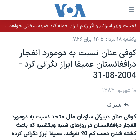
ینکهای
ابل
سترسی
نخست وزیر اسرائيل: اگر رژیم ایران حمله کند ضربه سختی خواهد خورد
خانه
هش
یکشنبه ۱۸ مرداد ۱۴۰۵ ایران ۱۷:۲۶
نسخه سبک وب‌سایت
ه
کوفی عنان نسبت به دومورد انفجار
حتوای
موضوع ها
درافغانستان عميقا ابراز نگرانی کرد -
صلی
برنامه های تلویزیونی
ایران
هش
2004-08-31
جدول برنامه ها
ه
آمریکا
فحه
صفحه‌های ویژه
۱۰ شهریور ۱۳۸۳
جهان
صلی
فرکانس‌های صدای آمریکا
ورزشی
جام جهانی ۲۰۲۶
هش
اشتراک
پخش رادیویی
ه
گزیده‌ها
عملیات خشم حماسی
کوفی عنان دبيرکل سازمان ملل متحد نسبت به دومورد
ستجو
۲۵۰سالگی آمریکا
ویژه برنامه‌ها
انفجار درافغانستان در روزهای شنبه ويکشنبه که باعث
یادگیری زبان انگلیسی
کشته شدن دست کم 20 نفرشد، عميقا ابراز نگرانی کرده
ویدیوها
بایگانی برنامه‌های تلویزیونی