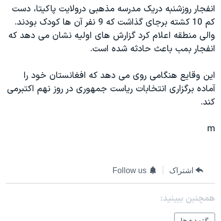
اسرائیل در جنگ
انفجار روزشنبه دريک مدرسه مذهبی درولايت پاکيتا، دست
نرگس محمدی برنده جایزه نوبل صلح
کم 10 کشته برجای گذاشت که 9 نفر آن ها کودک بودند.
والی منطقه اعلام کرد گزارش های اوليه نشان می دهد که
همایش محافظه‌کاران آمریکا «سی‌پک»
انفجار بمب باعث حادثه شده است.
صفحه‌های ویژه
سفر پرزیدنت ترامپ به چین
اين وقايع هنگامی روی می دهد که افغانستان خود را
آماده برگزاری انتخابات رياست جمهوری در روز نهم اکتبرمی
کند.
m
اشتراک
Follow us
همچنبن ببینید: