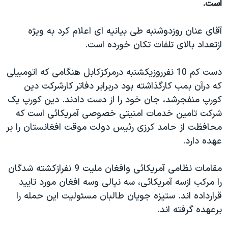
است.
دنبال کنید
مستندها
فرهنگ و زندگی
حقوق شهروندی
انتخابات ریاست جمهوری آمریکا ۲۰۲۴
آقای عنان روزدوشنبه طی بيانيه ای اعلام کرد به ويژه
ازتعداد بالای تلفات تکان خورده است.
اقتصادی
حمله جمهوری اسلامی به اسرائیل
رمز مهسا
علم و فناوری
دست کم 10 نفرروزيکشنبه درمرکزکابل هنگامی که اتومبيلی
زبانهای مختلف
اسرائیل در جنگ
ورزش زنان در ایران
که درآن بمب کارگذاشته بود دربرابر دفاتر کارشرکت دين
کورپ منفجرشد، جان خود را از دست دادند. دين کورپ يک
گالری عکس
اعتراضات زن، زندگی، آزادی
شرکت تامين خدمات امنيتی خصوصی آمريکائی است که
آرشیو پخش زنده
مجموعه مستندهای دادخواهی
محافظت از حامد کرزی رئيس دولت موقت افغانستان را بر
تریبونال مردمی آبان ۹۸
عهده دارد.
دادگاه حمید نوری
مقامات نظامی آمريکائی وافغان مليت 9 نفرازکشته شدگان
چهل سال گروگان‌گیری
را مرکب ازسه آمريکائی، سه نپالی وسه افغان مورد تاييد
قانون شفافیت دارائی کادر رهبری ایران
قرارداده اند. ستيزه جويان طالبان مسئوليت اين حمله را
برعهده گرفته اند.
اعتراضات مردمی آبان ۹۸