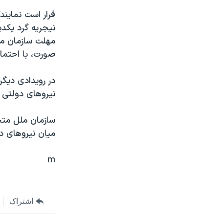
مستندها
فرهنگ و زندگی
قرار است نمايند
حقوق شهروندی
انتخابات ریاست جمهوری آمریکا ۲۰۲۴
نيجريه گرد يکدي
اقتصادی
حمله جمهوری اسلامی به اسرائیل
مهلت سازمان ملل
صورت، با احتمال
رمز مهسا
علم و فناوری
اسرائیل در جنگ
ورزش زنان در ایران
گالری عکس
اعتراضات زن، زندگی، آزادی
نيروهای دولتی 
آرشیو پخش زنده
مجموعه مستندهای دادخواهی
سازمان ملل متحد
تریبونال مردمی آبان ۹۸
ميان نيروهای دو
دادگاه حمید نوری
m
چهل سال گروگان‌گیری
قانون شفافیت دارائی کادر رهبری ایران
اعتراضات مردمی آبان ۹۸
اشتراک
اسرائیل در جنگ