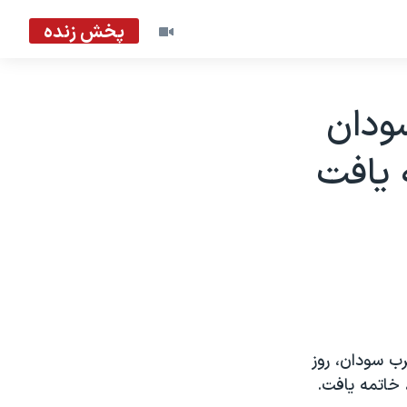
پخش زنده
ودان
 يافت
ب سودان، روز
خاتمه يافت.