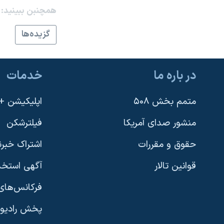
همچنبن ببینید:
نرگس محمدی برنده جایزه نوبل صلح
همایش محافظه‌کاران آمریکا «سی‌پک»
گزيده‌ها
صفحه‌های ویژه
سفر پرزیدنت ترامپ به چین
در باره ما
خدمات
متمم بخش ۵۰۸
اپلیکیشن +VOA
منشور صدای آمریکا
فیلترشکن
حقوق و مقررات
اشتراک خبرن
قوانین تالار
آگهی استخد
فرکانس‌های 
پخش رادیو