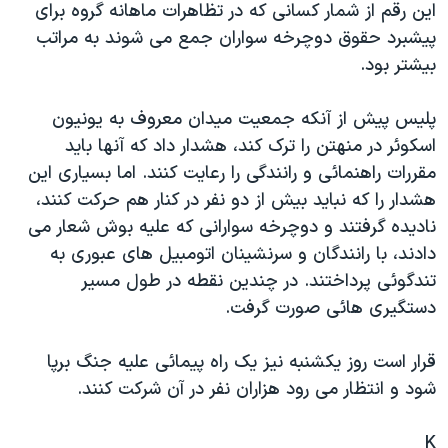
اين رقم از شمار کسانی که در تظاهرات ماهانه گروه برای
دنبال کنید
مستندها
فرهنگ و زندگی
پيشبرد حقوق دوچرخه سواران جمع می شوند به مراتب
حقوق شهروندی
انتخابات ریاست جمهوری آمریکا ۲۰۲۴
بيشتر بود.
اقتصادی
حمله جمهوری اسلامی به اسرائیل
پليس پيش از آنکه جمعيت ميدان معروف به يونيون
رمز مهسا
علم و فناوری
اسکوئر در منهتن را ترک کند، هشدار داد که آنها بايد
زبانهای مختلف
اسرائیل در جنگ
ورزش زنان در ایران
مقررات راهنمائی و رانندگی را رعايت کنند. اما بسياری اين
هشدار را که نبايد بيش از دو نفر در کنار هم حرکت کنند،
گالری عکس
اعتراضات زن، زندگی، آزادی
ناديده گرفتند و دوچرخه سوارانی که عليه بوش شعار می
آرشیو پخش زنده
مجموعه مستندهای دادخواهی
دادند، با رانندگان و سرنشينان اتومبيل های عبوری به
تریبونال مردمی آبان ۹۸
تندگوئی پرداختند. در چندين نقطه در طول مسير
دستگيری هائی صورت گرفت.
دادگاه حمید نوری
چهل سال گروگان‌گیری
قرار است روز يکشنبه نيز يک راه پيمائی عليه جنگ برپا
قانون شفافیت دارائی کادر رهبری ایران
شود و انتظار می رود هزاران نفر در آن شرکت کنند.
اعتراضات مردمی آبان ۹۸
K