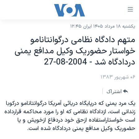
ینکهای
ابل
سترسی
یکشنبه ۱۸ مرداد ۱۴۰۵ ایران ۱۲:۴۵
خانه
هش
متهم دادگاه نظامی درگوانتانامو
نسخه سبک وب‌سایت
ه
خواستار حضوريک وکيل مدافع يمنی
حتوای
موضوع ها
دردادگاه شد - 2004-08-27
صلی
برنامه های تلویزیونی
ایران
هش
۰۶ شهریور ۱۳۸۳
جدول برنامه ها
ه
آمریکا
فحه
صفحه‌های ویژه
جهان
اشتراک
صلی
فرکانس‌های صدای آمریکا
ورزشی
جام جهانی ۲۰۲۶
يک مرد يمنی که درپايگاه دريائی آمريکا درگوانتانامو درکوبا
هش
پخش رادیویی
زندانی است، ازدادگاه نظامی که او را مورد محاکمه قرارداده
ه
گزیده‌ها
عملیات خشم حماسی
است خواستاراستفاده ازحق خود دردفاع ازخويش و يا
ستجو
۲۵۰سالگی آمریکا
ویژه برنامه‌ها
یادگیری زبان انگلیسی
حضوريک وکيل مدافع يمنی دردادگاه شده است.
ویدیوها
بایگانی برنامه‌های تلویزیونی