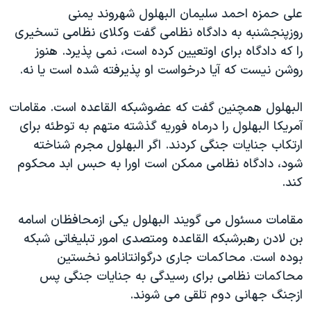
علی حمزه احمد سليمان البهلول شهروند يمنی
دنبال کنید
مستندها
فرهنگ و زندگی
روزپنجشنبه به دادگاه نظامی گفت وکلای نظامی تسخيری
حقوق شهروندی
انتخابات ریاست جمهوری آمریکا ۲۰۲۴
را که دادگاه برای اوتعيين کرده است، نمی پذيرد. هنوز
اقتصادی
حمله جمهوری اسلامی به اسرائیل
روشن نيست که آيا درخواست او پذيرفته شده است يا نه.
رمز مهسا
علم و فناوری
زبانهای مختلف
البهلول همچنين گفت که عضوشبکه القاعده است. مقامات
اسرائیل در جنگ
ورزش زنان در ایران
آمريکا البهلول را درماه فوريه گذشته متهم به توطئه برای
گالری عکس
اعتراضات زن، زندگی، آزادی
ارتکاب جنايات جنگی کردند. اگر البهلول مجرم شناخته
شود، دادگاه نظامی ممکن است اورا به حبس ابد محکوم
آرشیو پخش زنده
مجموعه مستندهای دادخواهی
کند.
تریبونال مردمی آبان ۹۸
دادگاه حمید نوری
مقامات مسئول می گويند البهلول يکی ازمحافظان اسامه
بن لادن رهبرشبکه القاعده ومتصدی امور تبليغاتی شبکه
چهل سال گروگان‌گیری
بوده است. محاکمات جاری درگوانتانامو نخستين
قانون شفافیت دارائی کادر رهبری ایران
محاکمات نظامی برای رسيدگی به جنايات جنگی پس
اعتراضات مردمی آبان ۹۸
ازجنگ جهانی دوم تلقی می شوند.