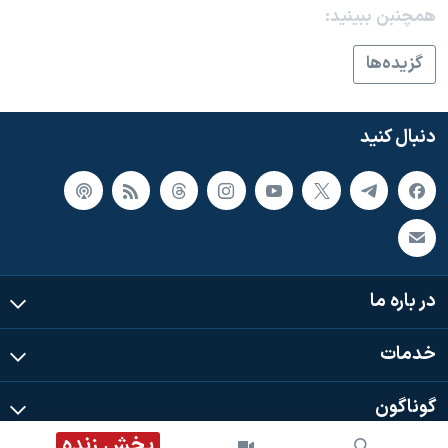
اسرائیل در جنگ
همچنبن ببینید:
نرگس محمدی برنده جایزه نوبل صلح
گزيده‌ها
همایش محافظه‌کاران آمریکا «سی‌پک»
صفحه‌های ویژه
دنبال کنید
سفر پرزیدنت ترامپ به چین
در باره ما
خدمات
گوناگون
پخش زنده