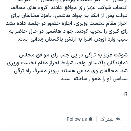
دنبال کنید
مستندها
فرهنگ و زندگی
انتخاب شوکت عزيز رای موافق دادند. گروه های مخالف
دولت پس از آنکه به جواد هاشمی، نامزد مخالفان برای
حقوق شهروندی
انتخابات ریاست جمهوری آمریکا ۲۰۲۴
احراز مقام نخست وزيری، اجازه حضور در جلسه داده نشد
اقتصادی
حمله جمهوری اسلامی به اسرائیل
رای گيری را تحريم کردند. جواد هاشمی در حال حاضر به
رمز مهسا
علم و فناوری
سبب وارد آوردن افترا به ارتش پاکستان زندانی است.
زبانهای مختلف
اسرائیل در جنگ
ورزش زنان در ایران
شوکت عزيز به تازگی در پی جلب رای موافق مجلس
گالری عکس
اعتراضات زن، زندگی، آزادی
نمايندگان پاکستان واجد شرايط احراز مقام نخست وزيری
آرشیو پخش زنده
مجموعه مستندهای دادخواهی
شد. مخالفان وی مدعی هستند پرويز مشرف راه ترقی
سياسی او را هموار ساخته است.
تریبونال مردمی آبان ۹۸
دادگاه حمید نوری
R
چهل سال گروگان‌گیری
قانون شفافیت دارائی کادر رهبری ایران
اشتراک
Follow us
اعتراضات مردمی آبان ۹۸