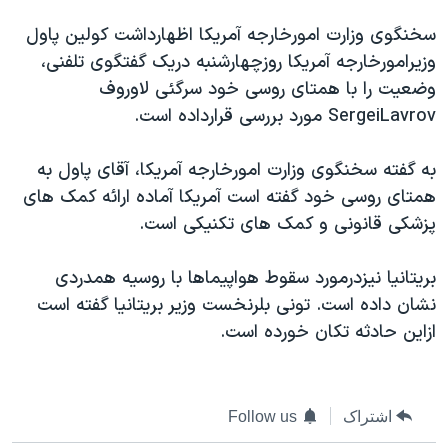
دنبال کنید
مستندها
فرهنگ و زندگی
سخنگوی وزارت امورخارجه آمريکا اظهارداشت کولين پاول
حقوق شهروندی
انتخابات ریاست جمهوری آمریکا ۲۰۲۴
وزيرامورخارجه آمريکا روزچهارشنبه دريک گفتگوی تلفنی،
وضعيت را با همتای روسی خود سرگئی لاوروف
اقتصادی
حمله جمهوری اسلامی به اسرائیل
SergeiLavrov مورد بررسی قرارداده است.
رمز مهسا
علم و فناوری
زبانهای مختلف
اسرائیل در جنگ
ورزش زنان در ایران
به گفته سخنگوی وزارت امورخارجه آمريکا، آقای پاول به
همتای روسی خود گفته است آمريکا آماده ارائه کمک های
گالری عکس
اعتراضات زن، زندگی، آزادی
پزشکی قانونی و کمک های تکنيکی است.
آرشیو پخش زنده
مجموعه مستندهای دادخواهی
تریبونال مردمی آبان ۹۸
بريتانيا نيزدرمورد سقوط هواپيماها با روسيه همدردی
نشان داده است. تونی بلرنخست وزير بريتانيا گفته است
دادگاه حمید نوری
ازاين حادثه تکان خورده است.
چهل سال گروگان‌گیری
قانون شفافیت دارائی کادر رهبری ایران
اعتراضات مردمی آبان ۹۸
اشتراک
Follow us