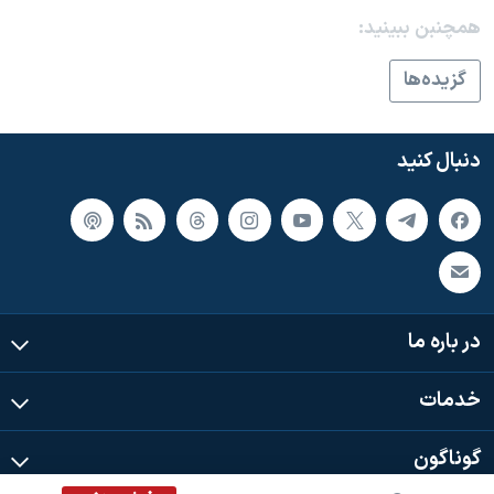
اسرائیل در جنگ
همچنبن ببینید:
نرگس محمدی برنده جایزه نوبل صلح
گزيده‌ها
همایش محافظه‌کاران آمریکا «سی‌پک»
صفحه‌های ویژه
دنبال کنید
سفر پرزیدنت ترامپ به چین
در باره ما
خدمات
گوناگون