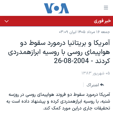
ینکهای
ابل
سترسی
خبر فوری
خانه
هش
جمعه ۱۶ مرداد ۱۴۰۵ ایران ۰۳:۰۹
نسخه سبک وب‌سایت
ه
آمريکا و بريتانيا درمورد سقوط دو
حتوای
موضوع ها
هواپيمای روسی با روسيه ابرازهمدردی
صلی
برنامه های تلویزیونی
ایران
هش
کردند - 2004-08-26
جدول برنامه ها
ه
آمریکا
فحه
صفحه‌های ویژه
۰۵ شهریور ۱۳۸۳
جهان
صلی
فرکانس‌های صدای آمریکا
ورزشی
جام جهانی ۲۰۲۶
هش
اشتراک
پخش رادیویی
ه
گزیده‌ها
عملیات خشم حماسی
آمريکا درمورد سقوط دو فروند هواپيمای روسی در روزسه
ستجو
۲۵۰سالگی آمریکا
ویژه برنامه‌ها
شنبه، با روسيه ابرازهمدردی کرده و پيشنهاد داده است به
یادگیری زبان انگلیسی
تحقيقات جاری دراين مورد کمک کند.
ویدیوها
بایگانی برنامه‌های تلویزیونی