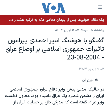
ینکهای
ابل
سترسی
یک مقام حوثی‌ها پس از پیمان دفاعی مکه به ترکیه هشدار داد
خانه
هش
یکشنبه ۱۸ مرداد ۱۴۰۵ ایران ۰۵:۱۴
نسخه سبک وب‌سایت
ه
گفتگو با هوشنگ امير احمدی پيرامون
حتوای
موضوع ها
تاثيرات جمهوری اسلامی بر اوضاع عراق
صلی
برنامه های تلویزیونی
ایران
هش
- 2004-08-23
جدول برنامه ها
ه
آمریکا
فحه
صفحه‌های ویژه
۰۲ شهریور ۱۳۸۳
جهان
صلی
فرکانس‌های صدای آمریکا
ورزشی
جام جهانی ۲۰۲۶
هش
اشتراک
پخش رادیویی
ه
گزیده‌ها
عملیات خشم حماسی
در حاليکه مدتی پيش وزير دفاع عراق جمهوری اسلامی
ستجو
۲۵۰سالگی آمریکا
ویژه برنامه‌ها
ايران را دشمن شماره يک عراق ناميده بود، معاون نخست
یادگیری زبان انگلیسی
وزير عراق گفته است که مدرکی دال بر حمايت ايران از
ویدیوها
بایگانی برنامه‌های تلویزیونی