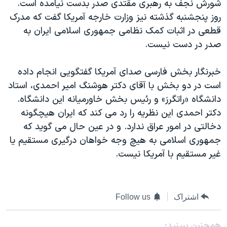
شورش نجف به رهبری مقتدی صدر بدست نيامده است.
دنبال کنید
مستندها
فرهنگ و زندگی
روز پنجشنبه گذشته نيز وزارت خارجه آمريکا گفت که مدرک
حقوق شهروندی
انتخابات ریاست جمهوری آمریکا ۲۰۲۴
قطعی در اثبات کمک نظامی جمهوری اسلامی ايران به
صدر در دست نيست.
اقتصادی
حمله جمهوری اسلامی به اسرائیل
رمز مهسا
علم و فناوری
خبرنگار بخش فارسی صدای آمريکا گفتگويی انجام داده
زبانهای مختلف
اسرائیل در جنگ
ورزش زنان در ایران
است در دو بخش با آقای دکتر هوشنگ امير احمدی، استاد
دانشگاه «راتگرز» و رئيس بخش خاورميانه اين دانشگاه.
گالری عکس
اعتراضات زن، زندگی، آزادی
دکتر احمدی اين نظريه را رد می کند که ايران هيچگونه
آرشیو پخش زنده
مجموعه مستندهای دادخواهی
دخالتی در امور عراق ندارد. و در عين حال می گويد که
تریبونال مردمی آبان ۹۸
جمهوری اسلامی به هيچ وجه خواهان درگيری مستقيم يا
غير مستقيم با آمريکا نيست.
دادگاه حمید نوری
چهل سال گروگان‌گیری
قانون شفافیت دارائی کادر رهبری ایران
اشتراک
Follow us
اعتراضات مردمی آبان ۹۸
همچنبن ببینید: