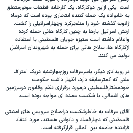
دنبال کنید
مستندها
فرهنگ و زندگی
است. يکی ازاين دوکارگاه، يک کارخانه قطعات موتورمتعلق
به خانواده يک حمله کننده انتحاری بوده است که درماه
حقوق شهروندی
انتخابات ریاست جمهوری آمریکا ۲۰۲۴
ژانويه گذشته خود را منفجرکرد وچهاراسرائيلی را کشت.
اقتصادی
حمله جمهوری اسلامی به اسرائیل
ارتش اسرائيل بارها به چنين کارگاه هائی حمله کرده
رمز مهسا
علم و فناوری
واعلام داشته است ستيزه جويان فلسطينی با استفاده
زبانهای مختلف
ازکارگاه ها، سلاح هائی برای حمله به شهروندان اسرائيل
اسرائیل در جنگ
ورزش زنان در ایران
توليد می کنند.
گالری عکس
اعتراضات زن، زندگی، آزادی
آرشیو پخش زنده
مجموعه مستندهای دادخواهی
در رويدادی ديگر، ياسرعرفات روزچهارشنبه دريک اعتراف
علنی که کمترسابقه دارد، اظهار داشت حکومت
تریبونال مردمی آبان ۹۸
خودمختارفلسطينی درمورد برقراری نظم وقانون درسرزمين
دادگاه حمید نوری
های اشغالی، با شکست عمده ای مواجه بوده است.
چهل سال گروگان‌گیری
آقای عرفات به خاطرشکست دراصلاح سرويس های امنيتی
قانون شفافیت دارائی کادر رهبری ایران
فلسطينی که دچارفساد و ناتوانی هستند، مورد انتقاد
اعتراضات مردمی آبان ۹۸
فزاينده جامعه بين المللی قرارگرفته است.