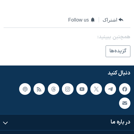
اسرائیل در جنگ
نرگس محمدی برنده جایزه نوبل صلح
اشتراک
Follow us
همایش محافظه‌کاران آمریکا «سی‌پک»
صفحه‌های ویژه
همچنبن ببینید:
سفر پرزیدنت ترامپ به چین
گزيده‌ها
دنبال کنید
در باره ما