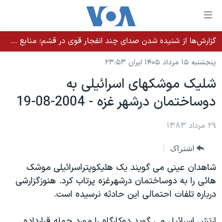
ینکهای
ابل
سترسی
گزارش‌ها از شنیده شدن صدای چند انفجار قوی در قشم؛ منابع حکومتی می‌گویند درگیری در تنگه هرمز بود
خانه
هش
پنجشنبه ۱۵ مرداد ۱۴۰۵ ایران ۲۳:۵۳
نسخه سبک وب‌سایت
ه
شليک موشکهای اسرائيلی به
حتوای
موضوع ها
دوساختمان درشهر غزه - 2004-08-19
صلی
برنامه های تلویزیونی
ایران
هش
جدول برنامه ها
ه
۲۹ مرداد ۱۳۸۳
آمریکا
فحه
صفحه‌های ویژه
جهان
اشتراک
صلی
فرکانس‌های صدای آمریکا
ورزشی
جام جهانی ۲۰۲۶
هش
شاهدان عينی می گويند يک هليکوپتراسرائيلی موشک
پخش رادیویی
ه
گزیده‌ها
عملیات خشم حماسی
هائی را به دوساختمان درشهرغزه پرتاب کرد. هنوزگزارشی
ستجو
درباره تلفات احتمالی اين حادثه نرسيده است.
۲۵۰سالگی آمریکا
ویژه برنامه‌ها
یادگیری زبان انگلیسی
ویدیوها
بایگانی برنامه‌های تلویزیونی
ارتش اسرائيل می گويد دوکارگاه را مورد حمله قرارداده