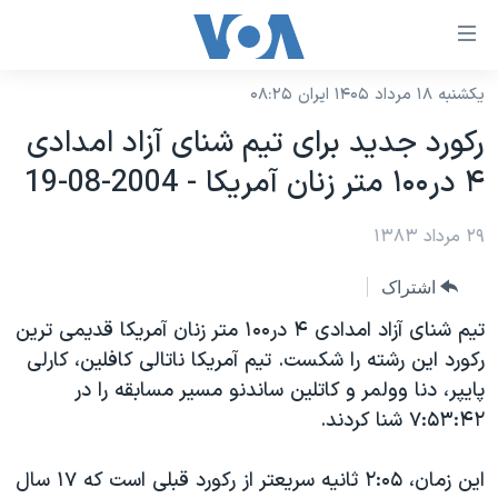
ینکهای
ابل
سترسی
یکشنبه ۱۸ مرداد ۱۴۰۵ ایران ۰۸:۲۵
خانه
هش
رکورد جديد برای تيم شنای آزاد امدادی
نسخه سبک وب‌سایت
ه
۴ در۱۰۰ متر زنان آمريکا - 2004-08-19
حتوای
موضوع ها
صلی
۲۹ مرداد ۱۳۸۳
برنامه های تلویزیونی
ایران
هش
جدول برنامه ها
ه
آمریکا
اشتراک
فحه
صفحه‌های ویژه
جهان
تيم شنای آزاد امدادی ۴ در۱۰۰ متر زنان آمريکا قديمی ترين
صلی
فرکانس‌های صدای آمریکا
رکورد اين رشته را شکست. تيم آمريکا ناتالی کافلين، کارلی
ورزشی
جام جهانی ۲۰۲۶
هش
پايپر، دنا وولمر و کاتلين ساندنو مسير مسابقه را در
پخش رادیویی
ه
گزیده‌ها
عملیات خشم حماسی
۷:۵۳:۴۲ شنا کردند.
ستجو
۲۵۰سالگی آمریکا
ویژه برنامه‌ها
یادگیری زبان انگلیسی
اين زمان، ۲:۰۵ ثانيه سريعتر از رکورد قبلی است که ۱۷ سال
ویدیوها
بایگانی برنامه‌های تلویزیونی