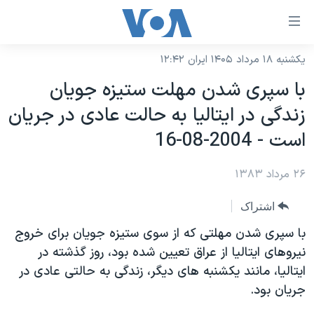
ینکهای
ابل
سترسی
یکشنبه ۱۸ مرداد ۱۴۰۵ ایران ۱۲:۴۲
خانه
هش
با سپری شدن مهلت ستيزه جويان
نسخه سبک وب‌سایت
ه
زندگی در ايتاليا به حالت عادی در جريان
حتوای
موضوع ها
است - 2004-08-16
صلی
برنامه های تلویزیونی
ایران
هش
۲۶ مرداد ۱۳۸۳
جدول برنامه ها
ه
آمریکا
فحه
صفحه‌های ویژه
جهان
اشتراک
صلی
فرکانس‌های صدای آمریکا
ورزشی
جام جهانی ۲۰۲۶
با سپری شدن مهلتی که از سوی ستيزه جويان برای خروج
هش
پخش رادیویی
نيروهای ايتاليا از عراق تعيين شده بود، روز گذشته در
ه
گزیده‌ها
عملیات خشم حماسی
ايتاليا، مانند يکشنبه های ديگر، زندگی به حالتی عادی در
ستجو
۲۵۰سالگی آمریکا
ویژه برنامه‌ها
یادگیری زبان انگلیسی
جريان بود.
ویدیوها
بایگانی برنامه‌های تلویزیونی