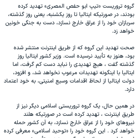
گروه تروريست «تيپ ابو حفص المصری» تهديد کرده
دنبال کنید
مستندها
فرهنگ و زندگی
بودند، در صورتيکه ايتاليا تا روز يکشنبه، يعنی روز گذشته،
حقوق شهروندی
انتخابات ریاست جمهوری آمریکا ۲۰۲۴
سربازان خود را از عراق خارج نسازد، دست به جنگی خونين
اقتصادی
حمله جمهوری اسلامی به اسرائیل
خواهد زد.
رمز مهسا
علم و فناوری
زبانهای مختلف
صحت تهديد اين گروه که از طريق اينترنت منتشر شده
اسرائیل در جنگ
ورزش زنان در ایران
بود، هنوز به تأييد نرسيده است. وزير کشور ايتاليا روز
گالری عکس
اعتراضات زن، زندگی، آزادی
گذشته گفت ، هيچ تهديدی را نبايد دست کم گرفت، اما
ايتاليا با اينگونه تهديدات مرعوب نخواهد شد، و افزود،
آرشیو پخش زنده
مجموعه مستندهای دادخواهی
دولت ايتاليا از لحاظ اقدامات وسيع امنيتی، به خود اعتماد
تریبونال مردمی آبان ۹۸
دارد.
دادگاه حمید نوری
در همين حال، يک گروه تروريستی اسلامی ديگر نيز از
چهل سال گروگان‌گیری
طريق اينترنت ، تهديد کرده است در صورتيکه هلند
قانون شفافیت دارائی کادر رهبری ایران
نيروهای خود را از عراق خارج نسازد، به آن کشور حمله
اعتراضات مردمی آبان ۹۸
خواهد کرد . اين گروه خود را «توحيد اسلامی» معرفی کرده