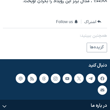
۱:۰۰:۸۸ ، مدال برنز اين رويداد را بگردن آويخت.
اسرائیل در جنگ
نرگس محمدی برنده جایزه نوبل صلح
همایش محافظه‌کاران آمریکا «سی‌پک»
اشتراک
Follow us
صفحه‌های ویژه
همچنبن ببینید:
سفر پرزیدنت ترامپ به چین
گزيده‌ها
دنبال کنید
در باره ما