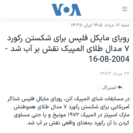
ینکهای
ابل
سترسی
شنبه ۱۷ مرداد ۱۴۰۵ ایران ۱۴:۳۵
خانه
هش
رويای مايکل فلپس برای شکستن رکورد
نسخه سبک وب‌سایت
ه
۷ مدال طلای المپيک نقش بر آب شد -
حتوای
موضوع ها
2004-08-16
صلی
برنامه های تلویزیونی
ایران
هش
۲۶ مرداد ۱۳۸۳
جدول برنامه ها
ه
آمریکا
فحه
صفحه‌های ویژه
جهان
اشتراک
صلی
فرکانس‌های صدای آمریکا
ورزشی
جام جهانی ۲۰۲۶
در مسابقات شنای المپيک آتن، رويای مايکل فلپس شناگر
هش
پخش رادیویی
آمريکايی برای شکستن رکورد ۷ مدال طلای هموطنش
ه
گزیده‌ها
عملیات خشم حماسی
مارک اسپيتز در المپيک ۱۹۷۲ مونيخ و يا حتی مساوی
ستجو
۲۵۰سالگی آمریکا
ویژه برنامه‌ها
یادگیری زبان انگلیسی
کردن با آن رکورد بمعنای واقعی نقش بر آب شد.
ویدیوها
بایگانی برنامه‌های تلویزیونی