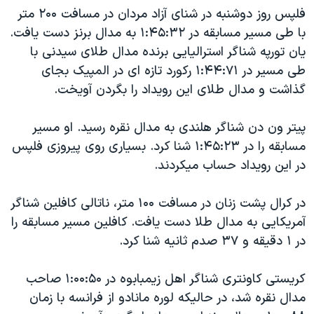
فلپس روز دوشنبه در شنای آزاد مردان در مسافت ۲۰۰ متر
دنبال کنید
مستندها
فرهنگ و زندگی
با طی مسير مسابقه در ۱:۴۵:۳۲ به مدال برنز دست يافت.
حقوق شهروندی
انتخابات ریاست جمهوری آمریکا ۲۰۲۴
يان تورپه شناگر استراليايی برنده مدال طلای سيدنی با
اقتصادی
حمله جمهوری اسلامی به اسرائیل
طی مسير در ۱:۴۴:۷۱ رکورد تازه ای در المپيک بجای
گذاشت و مدال طلای اين رويداد را بگردن آويخت.
رمز مهسا
علم و فناوری
زبانهای مختلف
اسرائیل در جنگ
ورزش زنان در ایران
پيتر ون دن شناگر هلندی به مدال نقره رسيد. او مسير
گالری عکس
اعتراضات زن، زندگی، آزادی
مسابقه را در ۱:۴۵:۲۳ شنا کرد. بسياری روی پيروزی فلپس
در اين رويداد حساب ميکردند.
آرشیو پخش زنده
مجموعه مستندهای دادخواهی
تریبونال مردمی آبان ۹۸
در کرال پشت زنان در مسافت ۱۰۰ متر، ناتالی کافلين شناگر
دادگاه حمید نوری
آمريکايی به مدال طلا دست يافت. کافلين مسير مسابقه را
در ۱ دقيقه و ۳۷ صدم ثانيه شنا کرد.
چهل سال گروگان‌گیری
قانون شفافیت دارائی کادر رهبری ایران
کريستی کاونتری شناگر اهل زيمبابوه در ۱:۰۰:۵۰ صاحب
اعتراضات مردمی آبان ۹۸
مدال نقره شد، در حاليکه لوره مانادو از فرانسه با زمان