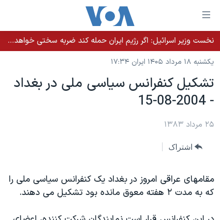
ینکهای
ابل
سترسی
نخست وزیر اسرائيل: اگر رژیم ایران حمله کند ضربه سختی خواهد خورد
خانه
هش
یکشنبه ۱۸ مرداد ۱۴۰۵ ایران ۱۷:۳۴
نسخه سبک وب‌سایت
ه
تشکيل کنفرانس سياسی ملی در بغداد
حتوای
موضوع ها
- 2004-08-15
صلی
برنامه های تلویزیونی
ایران
هش
جدول برنامه ها
ه
۲۵ مرداد ۱۳۸۳
آمریکا
فحه
صفحه‌های ویژه
جهان
اشتراک
صلی
فرکانس‌های صدای آمریکا
ورزشی
جام جهانی ۲۰۲۶
هش
پخش رادیویی
ه
گزیده‌ها
عملیات خشم حماسی
مقامهای عراقی امروز در بغداد يک کنفرانس سياسی ملی را
ستجو
که به مدت ٢ هفته معوق مانده بود تشکيل می دهند.
۲۵۰سالگی آمریکا
ویژه برنامه‌ها
یادگیری زبان انگلیسی
ویدیوها
بایگانی برنامه‌های تلویزیونی
در اين کنفرانس قرار است نمايندگان شرکت کننده، اعضای