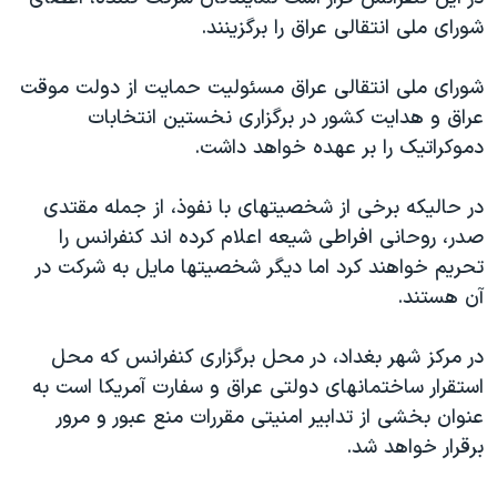
دنبال کنید
مستندها
فرهنگ و زندگی
شورای ملی انتقالی عراق را برگزينند.
حقوق شهروندی
انتخابات ریاست جمهوری آمریکا ۲۰۲۴
شورای ملی انتقالی عراق مسئوليت حمايت از دولت موقت
اقتصادی
حمله جمهوری اسلامی به اسرائیل
عراق و هدايت کشور در برگزاری نخستين انتخابات
رمز مهسا
علم و فناوری
دموکراتيک را بر عهده خواهد داشت.
زبانهای مختلف
اسرائیل در جنگ
ورزش زنان در ایران
در حاليکه برخی از شخصيتهای با نفوذ، از جمله مقتدی
گالری عکس
اعتراضات زن، زندگی، آزادی
صدر، روحانی افراطی شيعه اعلام کرده اند کنفرانس را
آرشیو پخش زنده
مجموعه مستندهای دادخواهی
تحريم خواهند کرد اما ديگر شخصيتها مايل به شرکت در
آن هستند.
تریبونال مردمی آبان ۹۸
دادگاه حمید نوری
در مرکز شهر بغداد، در محل برگزاری کنفرانس که محل
چهل سال گروگان‌گیری
استقرار ساختمانهای دولتی عراق و سفارت آمريکا است به
عنوان بخشی از تدابير امنيتی مقررات منع عبور و مرور
قانون شفافیت دارائی کادر رهبری ایران
برقرار خواهد شد.
اعتراضات مردمی آبان ۹۸