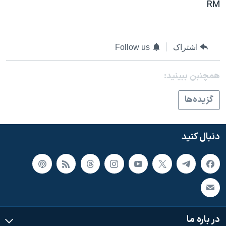
اسرائیل در جنگ
RM
نرگس محمدی برنده جایزه نوبل صلح
همایش محافظه‌کاران آمریکا «سی‌پک»
اشتراک
Follow us
صفحه‌های ویژه
همچنبن ببینید:
سفر پرزیدنت ترامپ به چین
گزيده‌ها
دنبال کنید
در باره ما