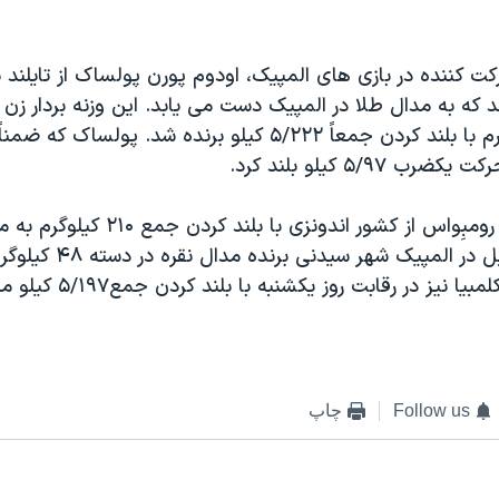
کت کننده در بازی های المپيک، اودوم پورن پولساک از تايلند 
ه به مدال طلا در المپيک دست می يابد. اين وزنه بردار زن ر
دسته ۵۳ کيلوگرم با بلند کردن جمعاً ۵/۲۲۲ کيلو برنده شد. پو
۵/۹۷ کيلو بلند کرد.
خانم رائما ليسا رومبِواس از کشور اندونزی 
که او ۴ سال قبل در المپيک شهر 
مابل ماسکرا از کلمبيا نيز در رقابت ر
Follow us
چاپ