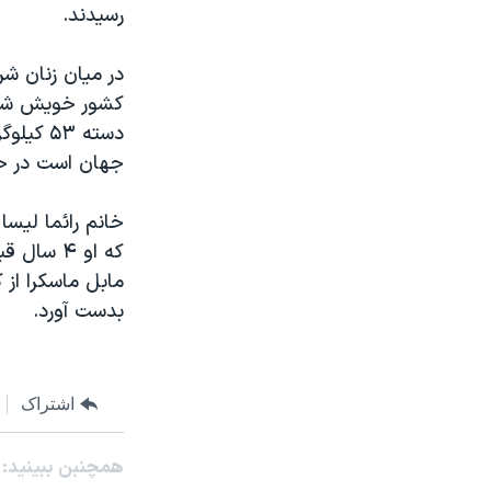
رسيدند.
نرگس محمدی برنده جایزه نوبل صلح
همایش محافظه‌کاران آمریکا «سی‌پک»
در ميان زنان شر
کشور خويش شد ک
صفحه‌های ویژه
سفر پرزیدنت ترامپ به چین
جهان است در حرکت يکضرب 
بدست آورد.
اشتراک
همچنبن ببینید: