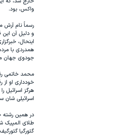
خارج شد، که اين
مستندها
فرهنگ و زندگی
واکس، بود.
حقوق شهروندی
انتخابات ریاست جمهوری آمریکا ۲۰۲۴
اقتصادی
حمله جمهوری اسلامی به اسرائیل
رسماً نام آرش م
رمز مهسا
علم و فناوری
اينحال، خبرگزار
اسرائیل در جنگ
ورزش زنان در ایران
همدردی با مردم
گالری عکس
اعتراضات زن، زندگی، آزادی
جودوی جهان ميگ
آرشیو پخش زنده
مجموعه مستندهای دادخواهی
محمد خاتمی رئي
تریبونال مردمی آبان ۹۸
خودداری او از ر
دادگاه حمید نوری
هرگز اسرائيل را
اسرائيلی شان سر 
چهل سال گروگان‌گیری
قانون شفافیت دارائی کادر رهبری ایران
اعتراضات مردمی آبان ۹۸
طلای المپيک شد.
گئورگيا گئورگيف
اسرائیل در جنگ