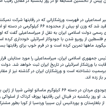
 پيش از نخستين مسابقه او در روز يکشنبه در مقابل رقيب اسر
ير اسماعيلی در فهرست ورزشکارانی که در رقابتها شرکت نميکنند
و دليل آن اين قيد شد که وزن او بيش از محدوده ۶۶ کيلوگ
ی رسمی دولت اسلامی ايران به نقل از ميراسماعيلی گفت که او
 فلسطين از روبرو شدن با جودوکار اسرائيلی خودداری کرده اس
ويد ماهها تمرين کرده است و در فرم خوب برای رقابتها بسر 
س جمهوری اسلامی ايران، ميراسماعيلی را مورد ستايش قرار 
قابت با ورزشکار اسرائيلی در تاريخ ايران ثبت خواهد شد. دولت 
 برسميت نشناخته است و ورزشکاران ايران در گذشته نيز از مقابل
باز زده اند.
در همين رشته جودوی مردان در دسته ۶۶ کيلوگرم ماساتو اوشی شيبا ا
 او روز يکشنبه در فينالِ اين رقابتها يوزف کرناک از اسلواکی ر
 از بلغارستان و يوردانيس آرن سيبيا وردسيا از کوبا بطور مشترک