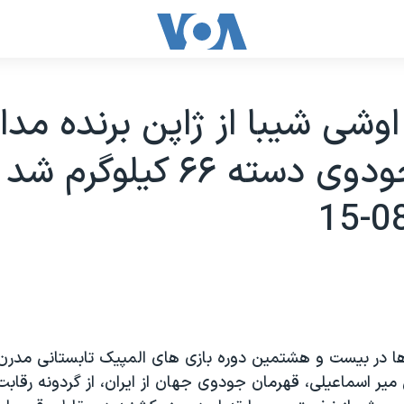
اوشی شيبا از ژاپن برنده مدا
طلای جودوی دسته ۶۶ کيلوگرم شد
 ها در بيست و هشتمين دوره بازی های المپيک تابستانی مدرن 
مير اسماعيلی، قهرمان جودوی جهان از ايران، از گردونه رقاب