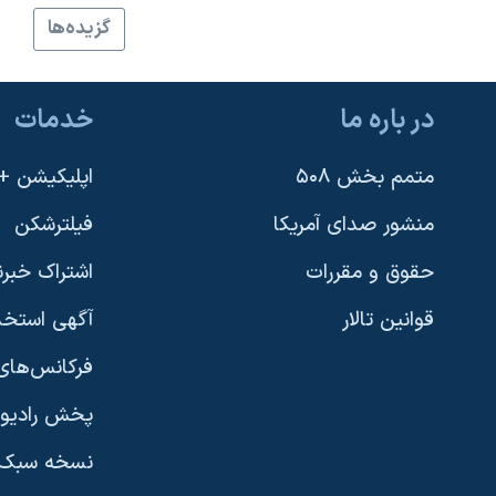
گزيده‌ها
در باره ما
خدمات
متمم بخش ۵۰۸
اپلیکیشن +VOA
منشور صدای آمریکا
فیلترشکن
حقوق و مقررات
اشتراک خبرن
قوانین تالار
آگهی استخد
فرکانس‌های 
پخش رادیو
یادگیری زبان انگلیسی
نسخه سبک 