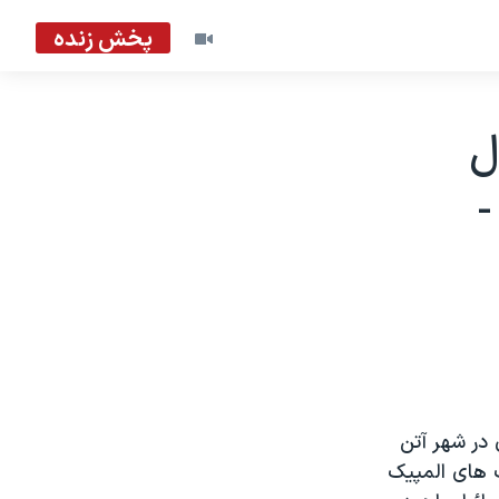
پخش زنده
ل
 -
در شهر آتن
ت های المپيک