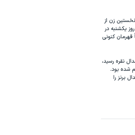
نخستين زن از
وز يکشنبه در
لساک که ضمناً قهرمان کنونی
با بلند کردن جمع ۲۱۰ کيلوگرم به مدال نقره رسيد،
سيدنی برنده مدال نقره در دسته ۴۸ کيلوگرم شده بود.
وز يکشنبه با بلند کردن جمع۵/۱۹۷ کيلو مدال برنز را