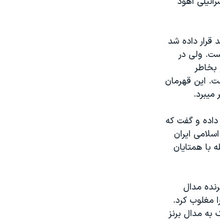
ائيلی اهود
 قرار داده شد
رمی در دسته او است. ولی در
 بخاطر
ت. اين قهرمان
ميبرد.
داده و گفت که
اسلامی ايران
ه با همتايان
ز ژاپن برنده مدال
ا مغلوب کرد.
 به مدال برنز