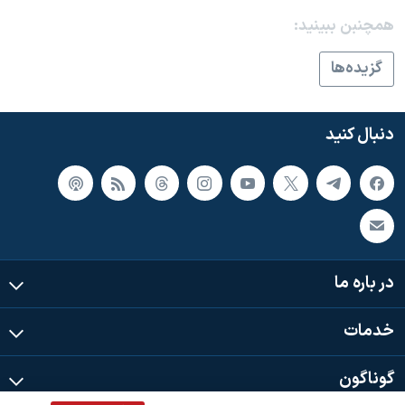
اسرائیل در جنگ
همچنبن ببینید:
نرگس محمدی برنده جایزه نوبل صلح
گزيده‌ها
همایش محافظه‌کاران آمریکا «سی‌پک»
صفحه‌های ویژه
دنبال کنید
سفر پرزیدنت ترامپ به چین
در باره ما
خدمات
گوناگون