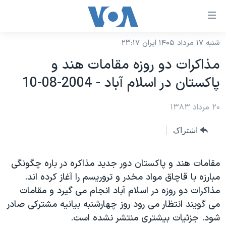
ینکهای
ابل
سترسی
شنبه ۱۷ مرداد ۱۴۰۵ ایران ۲۳:۱۷
خانه
هش
مذاکرات دو روزه مقامات هند و
نسخه سبک وب‌سایت
ه
پاکستان در اسلام آباد - 2004-08-10
حتوای
موضوع ها
صلی
۲۰ مرداد ۱۳۸۳
برنامه های تلویزیونی
ایران
هش
جدول برنامه ها
ه
آمریکا
اشتراک
فحه
صفحه‌های ویژه
جهان
صلی
فرکانس‌های صدای آمریکا
مقامات هند و پاکستان دور جديد مذاکره در باره چگونگی
ورزشی
جام جهانی ۲۰۲۶
هش
مبارزه با قاچاق مواد مخدر و تروريسم را آغاز کرده اند.
پخش رادیویی
ه
گزیده‌ها
عملیات خشم حماسی
مذاکرات دو روزه در اسلام آباد انجام می گيرد و مقامات
ستجو
۲۵۰سالگی آمریکا
ویژه برنامه‌ها
می گويند انتظار می رود روز چهارشنبه بيانيه مشترکی صادر
یادگیری زبان انگلیسی
شود. جزئيات بيشتری منتشر نشده است.
ویدیوها
بایگانی برنامه‌های تلویزیونی