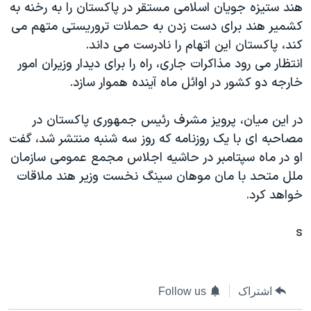
هند ستيزه جويان اسلامی مستقر در پاکستان را به رخنه به
دنبال کنید
مستندها
فرهنگ و زندگی
کشمير هند برای دست زدن به حملات تروريستی متهم می
حقوق شهروندی
انتخابات ریاست جمهوری آمریکا ۲۰۲۴
کند، پاکستان اين اتهام را نادرست می داند.
انتظار می رود مذاکرات جاری، راه را برای ديدار وزيران امور
اقتصادی
حمله جمهوری اسلامی به اسرائیل
خارجه دو کشور در اوائل ماه آينده هموار سازد.
رمز مهسا
علم و فناوری
زبانهای مختلف
اسرائیل در جنگ
ورزش زنان در ایران
در اين ميان، پرويز مشرف رئيس جمهوری پاکستان در
مصاحبه ای با يک روزنامه که روز سه شنبه منتشر شد، گفت
گالری عکس
اعتراضات زن، زندگی، آزادی
او در ماه سپتامبر در حاشيه اجلاس مجمع عمومی سازمان
آرشیو پخش زنده
مجموعه مستندهای دادخواهی
ملل متحد با مان موهان سينگ نخست وزير هند ملاقات
تریبونال مردمی آبان ۹۸
خواهد کرد.
دادگاه حمید نوری
s
چهل سال گروگان‌گیری
قانون شفافیت دارائی کادر رهبری ایران
اعتراضات مردمی آبان ۹۸
اشتراک
Follow us