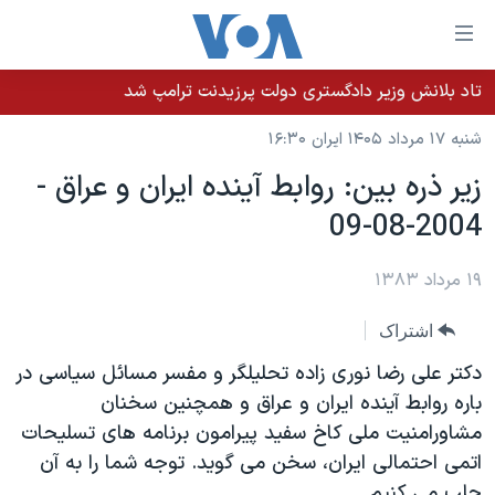
ینکهای
ابل
سترسی
تاد بلانش وزیر دادگستری دولت پرزیدنت ترامپ شد
خانه
هش
شنبه ۱۷ مرداد ۱۴۰۵ ایران ۱۶:۳۰
نسخه سبک وب‌سایت
ه
زير ذره بين: روابط آينده ايران و عراق -
حتوای
موضوع ها
2004-08-09
صلی
برنامه های تلویزیونی
ایران
هش
جدول برنامه ها
ه
۱۹ مرداد ۱۳۸۳
آمریکا
فحه
صفحه‌های ویژه
جهان
اشتراک
صلی
فرکانس‌های صدای آمریکا
ورزشی
جام جهانی ۲۰۲۶
هش
دکتر علی رضا نوری زاده تحليلگر و مفسر مسائل سياسی در
پخش رادیویی
ه
گزیده‌ها
عملیات خشم حماسی
باره روابط آينده ايران و عراق و همچنين سخنان
ستجو
مشاورامنيت ملی کاخ سفيد پيرامون برنامه های تسليحات
۲۵۰سالگی آمریکا
ویژه برنامه‌ها
یادگیری زبان انگلیسی
اتمی احتمالی ايران، سخن می گويد. توجه شما را به آن
ویدیوها
بایگانی برنامه‌های تلویزیونی
جلب می کنيم.