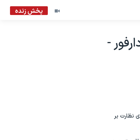
پخش زنده
رفور -
ی نظارت بر