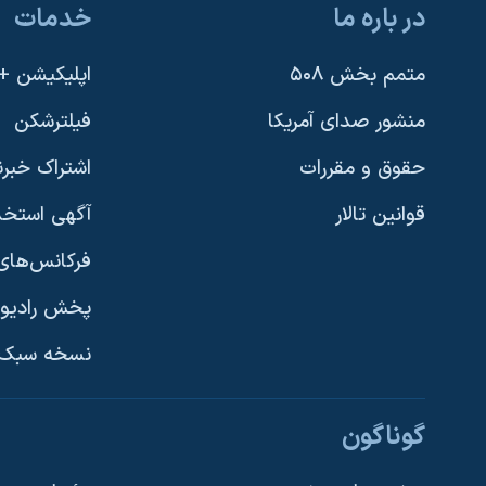
در باره ما
خدمات
نرگس محمدی برنده جایزه نوبل صلح
همایش محافظه‌کاران آمریکا «سی‌پک»
متمم بخش ۵۰۸
اپلیکیشن +VOA
صفحه‌های ویژه
منشور صدای آمریکا
فیلترشکن
سفر پرزیدنت ترامپ به چین
حقوق و مقررات
اشتراک خبرن
قوانین تالار
آگهی استخد
فرکانس‌های 
پخش رادیو
یادگیری زبان انگلیسی
نسخه سبک 
دنبال کنید
گوناگون