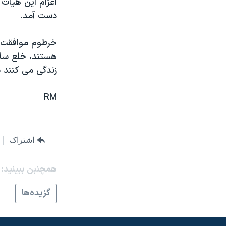
اعزام اين هيات
مستندها
فرهنگ و زندگی
دست آمد.
حقوق شهروندی
انتخابات ریاست جمهوری آمریکا ۲۰۲۴
اقتصادی
حمله جمهوری اسلامی به اسرائیل
خرطوم موافقت ک
هستند، خلع سلاح
رمز مهسا
علم و فناوری
زندگی می کنند 
اسرائیل در جنگ
ورزش زنان در ایران
گالری عکس
اعتراضات زن، زندگی، آزادی
RM
آرشیو پخش زنده
مجموعه مستندهای دادخواهی
تریبونال مردمی آبان ۹۸
اشتراک
دادگاه حمید نوری
چهل سال گروگان‌گیری
همچنبن ببینید:
قانون شفافیت دارائی کادر رهبری ایران
گزيده‌ها
اعتراضات مردمی آبان ۹۸
اسرائیل در جنگ