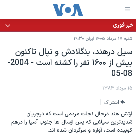
ینکهای
ابل
سترسی
خبر فوری
خانه
هش
شنبه ۱۷ مرداد ۱۴۰۵ ایران ۱۹:۳۰
نسخه سبک وب‌سایت
ه
سيل درهند، بنگلادش و نپال تاکنون
حتوای
موضوع ها
بيش از ۱۶۰۰ نفر را کشته است - 2004-
صلی
برنامه های تلویزیونی
ایران
هش
08-05
جدول برنامه ها
ه
آمریکا
فحه
صفحه‌های ویژه
۱۵ مرداد ۱۳۸۳
جهان
صلی
فرکانس‌های صدای آمریکا
ورزشی
جام جهانی ۲۰۲۶
هش
اشتراک
پخش رادیویی
ه
گزیده‌ها
عملیات خشم حماسی
ارتش هند درحال نجات مردمی است که درجريان
ستجو
۲۵۰سالگی آمریکا
ویژه برنامه‌ها
شديدترين سيلابی که پس ازسال ها جنوب آسيا را درهم
یادگیری زبان انگلیسی
کوبيده است، آواره و سرگردان شده اند.
ویدیوها
بایگانی برنامه‌های تلویزیونی