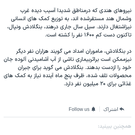
دنبال کنید
مستندها
فرهنگ و زندگی
نيروهای هندی که درمناطق شديدا آسيب ديده غرب
حقوق شهروندی
انتخابات ریاست جمهوری آمریکا ۲۰۲۴
وشمال هند مستقرشده اند، به توزيع کمک های انسانی
نيزاشتغال دارند. سيل سال جاری درهند، بنگلادش ونپال،
اقتصادی
حمله جمهوری اسلامی به اسرائیل
تاکنون دست کم ۱۶۰۰ نفر را کشته است.
رمز مهسا
علم و فناوری
زبانهای مختلف
اسرائیل در جنگ
ورزش زنان در ایران
در بنگلادش، ماموران امداد می گويند هزاران نفر ديگر
نيزممکن است براثربيماری ناشی از آب آشاميدنی آلوده جان
گالری عکس
اعتراضات زن، زندگی، آزادی
خود را ازدست بدهند. بنگلادش می گويد برای جبران
آرشیو پخش زنده
مجموعه مستندهای دادخواهی
محصولات تلف شده، ظرف پنج ماه آينده نياز به کمک های
تریبونال مردمی آبان ۹۸
غذائی برای ۲۰ ميليون نفر دارد.
دادگاه حمید نوری
چهل سال گروگان‌گیری
اشتراک
Follow us
قانون شفافیت دارائی کادر رهبری ایران
اعتراضات مردمی آبان ۹۸
همچنبن ببینید: