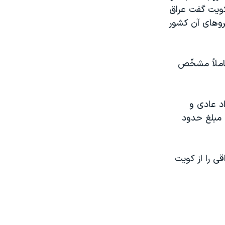
 کويت گفت عراق
روهای آن کشور
املاً مشخّص
د عادی و
 مبلغ حدود
ن المللی در سال ۱۹۹۱ نيروهای عراقی را از کويت