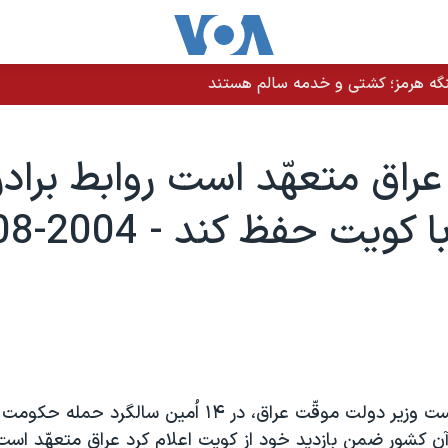
نگه هرمز؛ کشتی و خدمه سالم هستند
عراق متعهّد است روابط برادرا
کويت حفظ کند - 2004-08-02
اياد علاوی، نخست وزير دولت موقّت عراق، در ۱۴ اُمين سالگ
ن کشور ضمن بازديد خود از کويت اعلام کرد عراق متعهّد است