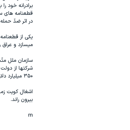
مستندها
فرهنگ و زندگی
برادرانه خود را
حقوق شهروندی
انتخابات ریاست جمهوری آمریکا ۲۰۲۴
قطعنامه های سا
در اثر ضدّ حمله
اقتصادی
حمله جمهوری اسلامی به اسرائیل
رمز مهسا
علم و فناوری
يکی از قطعنامه
اسرائیل در جنگ
ورزش زنان در ایران
ميسازد و عراق 
گالری عکس
اعتراضات زن، زندگی، آزادی
سازمان ملل متّح
آرشیو پخش زنده
مجموعه مستندهای دادخواهی
شرکتها از دولت 
تریبونال مردمی آبان ۹۸
۳۵۰ ميليارد دلار بالغ ميشود.
دادگاه حمید نوری
چهل سال گروگان‌گیری
بيرون راند.
قانون شفافیت دارائی کادر رهبری ایران
m
اعتراضات مردمی آبان ۹۸
اسرائیل در جنگ