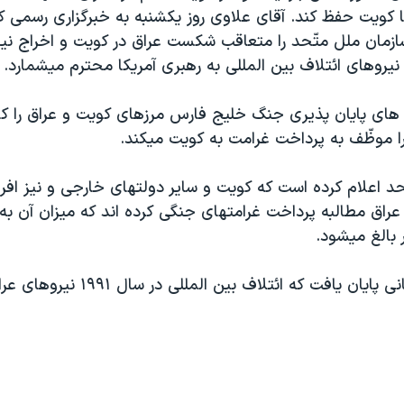
 با کويت حفظ کند. آقای علاوی روز يکشنبه به خبرگزاری رسمی
زمان ملل متّحد را متعاقب شکست عراق در کويت و اخراج ني
 نيروهای ائتلاف بين المللی به رهبری آمريکا محترم ميشمارد.
 های پايان پذيری جنگ خليج فارس مرزهای کويت و عراق را ک
را موظّف به پرداخت غرامت به کويت ميکند.
د اعلام کرده است که کويت و ساير دولتهای خارجی و نيز افرا
عراق مطالبه پرداخت غرامتهای جنگی کرده اند که ميزان آن به
اشغال کويت زمانی پايان يافت که ائتلاف بي