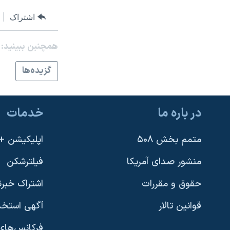
نرگس محمدی برنده جایزه نوبل صلح
اشتراک
همایش محافظه‌کاران آمریکا «سی‌پک»
همچنبن ببینید:
صفحه‌های ویژه
سفر پرزیدنت ترامپ به چین
گزيده‌ها
در باره ما
خدمات
متمم بخش ۵۰۸
اپلیکیشن +VOA
منشور صدای آمریکا
فیلترشکن
حقوق و مقررات
اشتراک خبرن
قوانین تالار
آگهی استخد
فرکانس‌های 