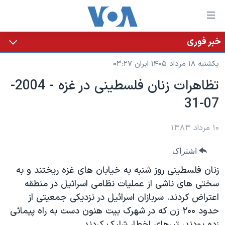
ینکهای
ابل
سترسی
خبر فوری
خانه
هش
یکشنبه ۱۸ مرداد ۱۴۰۵ ایران ۰۳:۲۷
نسخه سبک وب‌سایت
ه
تظاهرات زنان فلسطينی در غزه - 2004-
حتوای
موضوع ها
07-31
صلی
برنامه های تلویزیونی
ایران
هش
جدول برنامه ها
ه
۱۰ مرداد ۱۳۸۳
آمریکا
فحه
صفحه‌های ویژه
جهان
اشتراک
صلی
فرکانس‌های صدای آمریکا
ورزشی
جام جهانی ۲۰۲۶
هش
زنان فلسطينی روز شنبه به خيابان های غزه ريختند و به
پخش رادیویی
ه
گزیده‌ها
عملیات خشم حماسی
سختی های ناشی از عمليات نظامی اسرائيل در منطقه
ستجو
اعتراض کردند. سربازان اسرائيل در نزديکی جمعيتی از
۲۵۰سالگی آمریکا
ویژه برنامه‌ها
یادگیری زبان انگلیسی
حدود ۲۰۰ زن که در شهرک بيت هنون دست به راه پيمائی
ویدیوها
بایگانی برنامه‌های تلویزیونی
زده بودند، تيرهای اخطار شليک کردند.