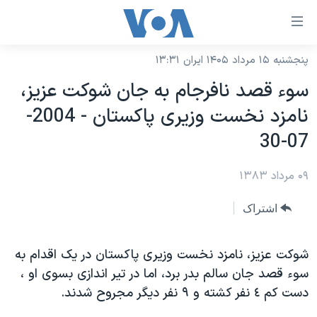
ینکهای
ابل
سترسی
پنجشنبه ۱۵ مرداد ۱۴۰۵ ایران ۱۳:۳۱
خانه
هش
سوء قصد نافرجام به جان شوکت عزيز،
نسخه سبک وب‌سایت
ه
نامزد نخست وزيری پاکستان - 2004-
حتوای
موضوع ها
07-30
صلی
برنامه های تلویزیونی
ایران
هش
۰۹ مرداد ۱۳۸۳
جدول برنامه ها
ه
آمریکا
فحه
صفحه‌های ویژه
جهان
اشتراک
صلی
فرکانس‌های صدای آمریکا
ورزشی
جام جهانی ۲۰۲۶
هش
پخش رادیویی
شوکت عزيز، نامزد نخست وزيری پاکستان در يک اقدام به
ه
گزیده‌ها
عملیات خشم حماسی
سوء قصد جان سالم بدر برد، اما در تير اندازی بسوی او ،
ستجو
۲۵۰سالگی آمریکا
ویژه برنامه‌ها
یادگیری زبان انگلیسی
دست کم ٤ نفر کشته و ۹ نفر ديگر مجروح شدند.
ویدیوها
بایگانی برنامه‌های تلویزیونی