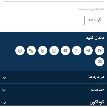
اسرائیل در جنگ
همچنبن ببینید:
نرگس محمدی برنده جایزه نوبل صلح
همایش محافظه‌کاران آمریکا «سی‌پک»
گزيده‌ها
صفحه‌های ویژه
سفر پرزیدنت ترامپ به چین
دنبال کنید
در باره ما
خدمات
گوناگون