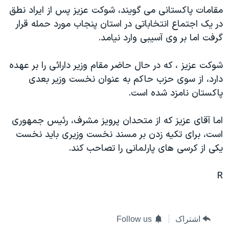
مقامات پاکستانی می گويند، شوکت عزيز پس از ايراد نطق
دنبال کنید
مستندها
فرهنگ و زندگی
در يک اجتماع انتخاباتی در استان پنجاب مورد حمله قرار
حقوق شهروندی
انتخابات ریاست جمهوری آمریکا ۲۰۲۴
گرفت اما بر وی آسيبی وارد نيامد.
اقتصادی
حمله جمهوری اسلامی به اسرائیل
شوکت عزيز ، که در حال حاضر مقام وزير دارائی را بر عهده
رمز مهسا
علم و فناوری
زبانهای مختلف
دارد، از سوی حزب حاکم به عنوان نخست وزير بعدی
اسرائیل در جنگ
ورزش زنان در ایران
پاکستان نامزد شده است.
گالری عکس
اعتراضات زن، زندگی، آزادی
اما آقای عزيز که از متحدان پرويز مشرف، رئيس جمهوری
آرشیو پخش زنده
مجموعه مستندهای دادخواهی
است، برای تکيه زدن بر مسند نخست وزيری بايد نخست
تریبونال مردمی آبان ۹۸
يکی از کرسی های پارلمانی را تصاحب کند.
دادگاه حمید نوری
R
چهل سال گروگان‌گیری
قانون شفافیت دارائی کادر رهبری ایران
اعتراضات مردمی آبان ۹۸
اشتراک
Follow us