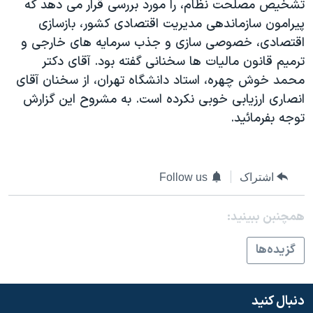
تشخيص مصلحت نظام، را مورد بررسی قرار می دهد که
دنبال کنید
مستندها
فرهنگ و زندگی
پيرامون سازماندهی مديريت اقتصادی کشور، بازسازی
حقوق شهروندی
انتخابات ریاست جمهوری آمریکا ۲۰۲۴
اقتصادی، خصوصی سازی و جذب سرمايه های خارجی و
ترميم قانون ماليات ها سخنانی گفته بود. آقای دکتر
اقتصادی
حمله جمهوری اسلامی به اسرائیل
محمد خوش چهره، استاد دانشگاه تهران، از سخنان آقای
رمز مهسا
علم و فناوری
انصاری ارزيابی خوبی نکرده است. به مشروح اين گزارش
زبانهای مختلف
اسرائیل در جنگ
ورزش زنان در ایران
توجه بفرمائيد.
گالری عکس
اعتراضات زن، زندگی، آزادی
آرشیو پخش زنده
مجموعه مستندهای دادخواهی
اشتراک
Follow us
تریبونال مردمی آبان ۹۸
همچنبن ببینید:
دادگاه حمید نوری
چهل سال گروگان‌گیری
گزيده‌ها
قانون شفافیت دارائی کادر رهبری ایران
اعتراضات مردمی آبان ۹۸
دنبال کنید