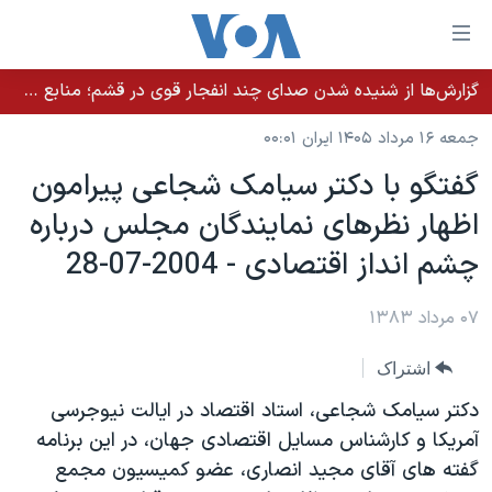
ینکهای
ابل
سترسی
گزارش‌ها از شنیده شدن صدای چند انفجار قوی در قشم؛ منابع حکومتی می‌گویند درگیری در تنگه هرمز بود
خانه
هش
جمعه ۱۶ مرداد ۱۴۰۵ ایران ۰۰:۰۱
نسخه سبک وب‌سایت
ه
گفتگو با دکتر سيامک شجاعی پيرامون
حتوای
موضوع ها
اظهار نظرهای نمايندگان مجلس درباره
صلی
برنامه های تلویزیونی
ایران
هش
چشم انداز اقتصادی - 2004-07-28
جدول برنامه ها
ه
آمریکا
فحه
صفحه‌های ویژه
۰۷ مرداد ۱۳۸۳
جهان
صلی
فرکانس‌های صدای آمریکا
ورزشی
جام جهانی ۲۰۲۶
هش
اشتراک
پخش رادیویی
ه
گزیده‌ها
عملیات خشم حماسی
دکتر سيامک شجاعی، استاد اقتصاد در ايالت نيوجرسی
ستجو
۲۵۰سالگی آمریکا
ویژه برنامه‌ها
آمريکا و کارشناس مسايل اقتصادی جهان، در اين برنامه
یادگیری زبان انگلیسی
گفته های آقای مجيد انصاری، عضو کميسيون مجمع
ویدیوها
بایگانی برنامه‌های تلویزیونی