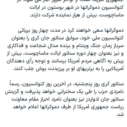
دنبال کنید
مستندها
فرهنگ و زندگی
کنوانسيون دموکراتها در شهر بوستون در ايالت
ماساچوست، بيش از هزار نماينده شرکت دارند.
حقوق شهروندی
انتخابات ریاست جمهوری آمریکا ۲۰۲۴
اقتصادی
حمله جمهوری اسلامی به اسرائیل
دموکراتها سعی خواهند کرد در مدت چهار روز برپائی
رمز مهسا
علم و فناوری
کنوانسيون ملی خود، سوابق سناتور جان کری را بعنوان
زبانهای مختلف
سرباز زمان جنگ ويتنام و برنده مدال شجاعت و فداکاری
اسرائیل در جنگ
ورزش زنان در ایران
و نيز بعنوان چهار دوره سناتور ايالت ماساچوست، بيش از
گالری عکس
اعتراضات زن، زندگی، آزادی
پيش به آگاهی مردم آمريکا برسانند و توجه رأی دهندگان
آرشیو پخش زنده
مجموعه مستندهای دادخواهی
آمريکايی را به برتريهای او بر پرزيدنت بوش جلب کنند.
تریبونال مردمی آبان ۹۸
سناتور کری روز پنجشنبه، در آخرين روز کنوانسيون، رسماً
دادگاه حمید نوری
نامزدی حزب را طی يک سخنرانی خواهد پذيرفت و گزينش
چهل سال گروگان‌گیری
سناتور جان ادواردز نيز بعنوان نامزد احراز مقام معاونت
رياست جمهوری آمريکا از طرف دموکراتها اعلام خواهد
قانون شفافیت دارائی کادر رهبری ایران
شد.
اعتراضات مردمی آبان ۹۸