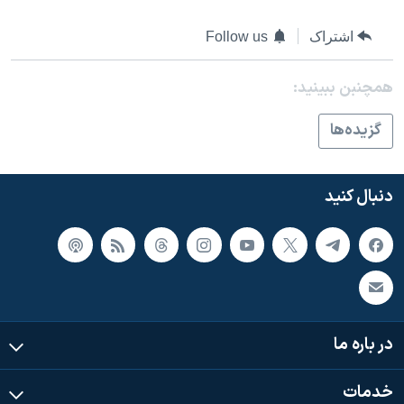
اسرائیل در جنگ
نرگس محمدی برنده جایزه نوبل صلح
اشتراک
Follow us
همایش محافظه‌کاران آمریکا «سی‌پک»
همچنبن ببینید:
صفحه‌های ویژه
گزيده‌ها
سفر پرزیدنت ترامپ به چین
دنبال کنید
در باره ما
خدمات