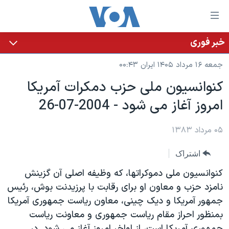
ینکهای
ابل
سترسی
خبر فوری
خانه
هش
جمعه ۱۶ مرداد ۱۴۰۵ ایران ۰۰:۴۳
نسخه سبک وب‌سایت
ه
کنوانسيون ملی حزب دمکرات آمريکا
حتوای
موضوع ها
امروز آغاز می شود - 2004-07-26
صلی
برنامه های تلویزیونی
ایران
هش
جدول برنامه ها
ه
۰۵ مرداد ۱۳۸۳
آمریکا
فحه
صفحه‌های ویژه
جهان
اشتراک
صلی
فرکانس‌های صدای آمریکا
ورزشی
جام جهانی ۲۰۲۶
هش
کنوانسيون ملی دموکراتها، که وظيفه اصلی آن گزينش
پخش رادیویی
ه
گزیده‌ها
عملیات خشم حماسی
نامزد حزب و معاون او برای رقابت با پرزيدنت بوش، رئيس
ستجو
جمهور آمريکا و ديک چينی، معاون رياست جمهوری آمريکا
۲۵۰سالگی آمریکا
ویژه برنامه‌ها
یادگیری زبان انگلیسی
بمنظور احراز مقام رياست جمهوری و معاونت رياست
ویدیوها
بایگانی برنامه‌های تلویزیونی
جمهوری آمريکا است، از اواخر امروز آغاز می شود. در