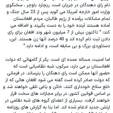
نام رای دهندگان در جريان است. ريچارد باوچر ، سخنگوی
دنبال کنید
مستندها
فرهنگ و زندگی
وزارت امور خارجه آمريکا می گويد پس از 23 سال جنگ و
حقوق شهروندی
انتخابات ریاست جمهوری آمریکا ۲۰۲۴
تمام مشکلات برآمده از رژيم طالبان، مردم افغانستان
اقتصادی
حمله جمهوری اسلامی به اسرائیل
آماده هستند آينده خود را به دست بگيرند و اضافه می
کند: " تاکنون بيش از 7 ميليون شهر وند افغان برای رای
رمز مهسا
علم و فناوری
زبانهای مختلف
دادن ثبت نام کرده اند و 40 درصد آنها زن هستند. اين،
اسرائیل در جنگ
ورزش زنان در ایران
دستاوردی بزرگ و بی سابقه است، و ادامه دارد."
گالری عکس
اعتراضات زن، زندگی، آزادی
اما امنيت، مساله عمده ای است. يکر از گامهائی که دولت
آرشیو پخش زنده
مجموعه مستندهای دادخواهی
افغانستان بر می دارد، سرکوب شبه نظاميانی است که
تریبونال مردمی آبان ۹۸
حضور آنها ممکن است رای دهنگان را بترساند. در فرمانی
دادگاه حمید نوری
که دولت صادر کرده است گفته می شود افغان هائی که از
خلع سلاح خودداری کنند، خائن و ياغی تلقی خواهند شد و
چهل سال گروگان‌گیری
بر اساس قوانين کشور، در برابر مجازات های سخت قرار
قانون شفافیت دارائی کادر رهبری ایران
خواهند گرفت. بسياری از اعضای گروه های شبه نظامی در
اعتراضات مردمی آبان ۹۸
ارتش جديد ادغام شده اند. اما بنا به گزارش های روزنامه