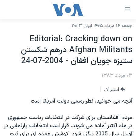
ینکهای
ابل
سترسی
جمعه ۱۶ مرداد ۱۴۰۵ ایران ۲۰:۱۳
خانه
هش
Editorial: Cracking down on
نسخه سبک وب‌سایت
ه
Afghan Militants درهم شکستن
حتوای
موضوع ها
ستيزه جويان افغان - 2004-07-24
صلی
برنامه های تلویزیونی
ایران
هش
۰۳ مرداد ۱۳۸۳
جدول برنامه ها
ه
آمریکا
فحه
صفحه‌های ویژه
جهان
اشتراک
صلی
فرکانس‌های صدای آمریکا
ورزشی
جام جهانی ۲۰۲۶
آنچه می خوانيد، نظر رسمی دولت آمريکا است
هش
پخش رادیویی
ه
گزیده‌ها
عملیات خشم حماسی
مردم افغانستان برای شرکت در انتخابات رياست جمهوری
ستجو
۲۵۰سالگی آمریکا
ویژه برنامه‌ها
یادگیری زبان انگلیسی
در ماه اکتبر آماده می شوند. قرار است انتخابات پارلمانی در
ویدیوها
بایگانی برنامه‌های تلویزیونی
آوريل سال 2005 برگزار شود. کوشش عمده ای برای ثبت