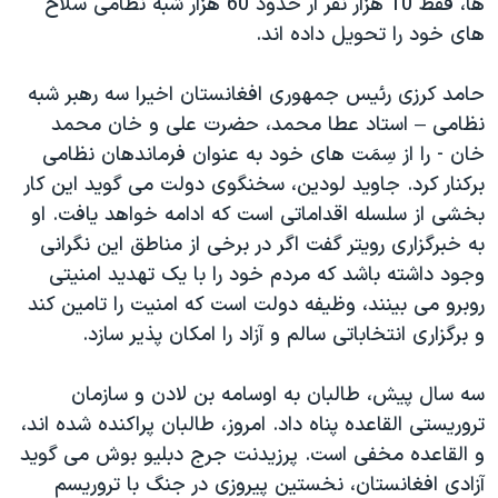
ها، فقط 10 هزار نفر ار حدود 60 هزار شبه نظامی سلاح
اسرائیل در جنگ
های خود را تحويل داده اند.
نرگس محمدی برنده جایزه نوبل صلح
همایش محافظه‌کاران آمریکا «سی‌پک»
حامد کرزی رئيس جمهوری افغانستان اخيرا سه رهبر شبه
نظامی – استاد عطا محمد، حضرت علی و خان محمد
صفحه‌های ویژه
خان - را از سِمَت های خود به عنوان فرماندهان نظامی
سفر پرزیدنت ترامپ به چین
برکنار کرد. جاويد لودين، سخنگوی دولت می گويد اين کار
بخشی از سلسله اقداماتی است که ادامه خواهد يافت. او
به خبرگزاری رويتر گفت اگر در برخی از مناطق اين نگرانی
وجود داشته باشد که مردم خود را با يک تهديد امنيتی
روبرو می بينند، وظيفه دولت است که امنيت را تامين کند
و برگزاری انتخاباتی سالم و آزاد را امکان پذير سازد.
سه سال پيش، طالبان به اوسامه بن لادن و سازمان
تروريستی القاعده پناه داد. امروز، طالبان پراکنده شده اند،
و القاعده مخفی است. پرزيدنت جرج دبليو بوش می گويد
آزادی افغانستان، نخستين پيروزی در جنگ با تروريسم