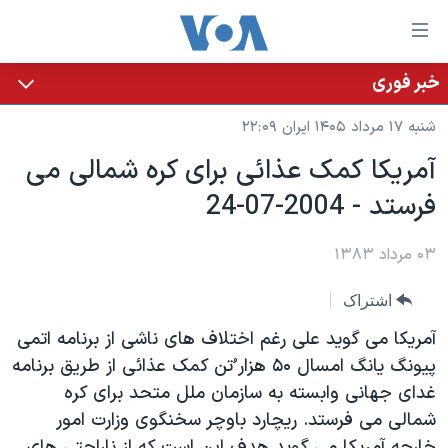
ینکهای
ابل
سترسی
خبر فوری
خانه
هش
شنبه ۱۷ مرداد ۱۴۰۵ ایران ۲۲:۰۹
نسخه سبک وب‌سایت
ه
آمريکا کمک عذائی برای کره شمالی می
حتوای
موضوع ها
فرستد - 2004-07-24
صلی
برنامه های تلویزیونی
ایران
هش
جدول برنامه ها
ه
۰۳ مرداد ۱۳۸۳
آمریکا
فحه
صفحه‌های ویژه
جهان
اشتراک
صلی
فرکانس‌های صدای آمریکا
ورزشی
جام جهانی ۲۰۲۶
هش
آمريکا می گويد علی رغم اختلاف های ناشی از برنامه اتمی
پخش رادیویی
ه
گزیده‌ها
عملیات خشم حماسی
پيونگ يانگ امسال ۵۰ هزار ُتن کمک عذائی از طريق برنامه
ستجو
غدای جهانی وابسته به سازمان ملل متحد برای کره
۲۵۰سالگی آمریکا
ویژه برنامه‌ها
یادگیری زبان انگلیسی
شمالی می فرستد. ريچارد باوچر سخنگوی وزارت امور
ویدیوها
بایگانی برنامه‌های تلویزیونی
خارجه آمريکا می گويد هدف اين است که از ناراحتی های