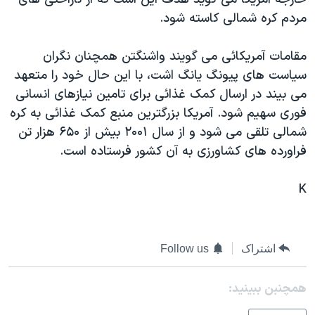
دنبال کنید
مستندها
فرهنگ و زندگی
مردم کره شمالی کاسته شود.
حقوق شهروندی
انتخابات ریاست جمهوری آمریکا ۲۰۲۴
مقامات آمريکائی می گويند واشنگتن همچنان نگران
اقتصادی
حمله جمهوری اسلامی به اسرائیل
سياست های پيونگ يانگ اشت، با اين حال خود را متعهد
رمز مهسا
علم و فناوری
می بيند در ارسال کمک غذائی برای تامين نيازهای انسانی
زبانهای مختلف
فوری سهيم شود. آمريکا بزرگترين منبع کمک غذائی به کره
اسرائیل در جنگ
ورزش زنان در ایران
شمالی تلقی می شود و از سال ۲۰۰۱ بيش از ۶۵۰ هزار تن
گالری عکس
اعتراضات زن، زندگی، آزادی
فراورده های کشاورزی به آن کشور فرستاده است.
آرشیو پخش زنده
مجموعه مستندهای دادخواهی
K
تریبونال مردمی آبان ۹۸
دادگاه حمید نوری
چهل سال گروگان‌گیری
اشتراک
Follow us
قانون شفافیت دارائی کادر رهبری ایران
همچنبن ببینید:
اعتراضات مردمی آبان ۹۸