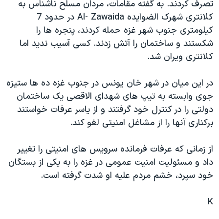
تصرف کردند. به گفته مقامات، مردان مسلح ناشناس به
دنبال کنید
مستندها
فرهنگ و زندگی
کلانتری شهرک الضوايده Al- Zawaida در حدود 7
حقوق شهروندی
انتخابات ریاست جمهوری آمریکا ۲۰۲۴
کيلومتری جنوب شهر غزه حمله کردند، پنجره ها را
شکستند و ساختمان را آتش زدند. کسی آسيب نديد اما
اقتصادی
حمله جمهوری اسلامی به اسرائیل
کلانتری ويران شد.
رمز مهسا
علم و فناوری
زبانهای مختلف
اسرائیل در جنگ
ورزش زنان در ایران
در اين ميان در شهر خان يونس در جنوب غزه ده ها ستيزه
جوی وابسته به تيپ های شهدای الاقصی يک ساختمان
گالری عکس
اعتراضات زن، زندگی، آزادی
دولتی را در کنترل خود گرفتند و از ياسر عرفات خواستند
آرشیو پخش زنده
مجموعه مستندهای دادخواهی
برکناری آنها را از مشاغل امنيتی لغو کند.
تریبونال مردمی آبان ۹۸
از زمانی که عرفات فرمانده سرويس های امنيتی را تغيير
دادگاه حمید نوری
داد و مسئوليت امنيت عمومی در غزه را به يکی از بستگان
چهل سال گروگان‌گیری
خود سپرد، خشم مردم عليه او شدت گرفته است.
قانون شفافیت دارائی کادر رهبری ایران
K
اعتراضات مردمی آبان ۹۸