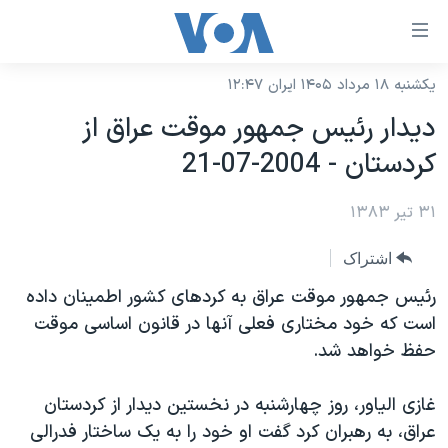
ینکهای
ابل
سترسی
یکشنبه ۱۸ مرداد ۱۴۰۵ ایران ۱۲:۴۷
خانه
هش
ديدار رئيس جمهور موقت عراق از
نسخه سبک وب‌سایت
ه
کردستان - 2004-07-21
حتوای
موضوع ها
صلی
۳۱ تیر ۱۳۸۳
برنامه های تلویزیونی
ایران
هش
جدول برنامه ها
ه
آمریکا
اشتراک
فحه
صفحه‌های ویژه
جهان
رئيس جمهور موقت عراق به کردهای کشور اطمينان داده
صلی
فرکانس‌های صدای آمریکا
است که خود مختاری فعلی آنها در قانون اساسی موقت
ورزشی
جام جهانی ۲۰۲۶
هش
حفظ خواهد شد.
پخش رادیویی
ه
گزیده‌ها
عملیات خشم حماسی
ستجو
۲۵۰سالگی آمریکا
ویژه برنامه‌ها
غازی الياور، روز چهارشنبه در نخستين ديدار از کردستان
یادگیری زبان انگلیسی
عراق، به رهبران کرد گفت او خود را به يک ساختار فدرالی
ویدیوها
بایگانی برنامه‌های تلویزیونی