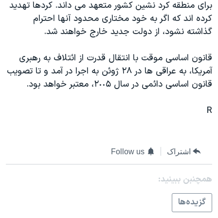
برای منطقه کرد نشين کشور متعهد می داند. کردها تهديد
دنبال کنید
مستندها
فرهنگ و زندگی
کرده اند که اگر به خود مختاری محدود آنها احترام
حقوق شهروندی
انتخابات ریاست جمهوری آمریکا ۲۰۲۴
گذاشته نشود، از دولت جديد خارج خواهند شد.
اقتصادی
حمله جمهوری اسلامی به اسرائیل
قانون اساسی موقت با انتقال قدرت از ائتلاف به رهبری
رمز مهسا
علم و فناوری
آمريکا، به عراقی ها در ٢۸ ژوئن به اجرا در آمد و تا تصويب
زبانهای مختلف
اسرائیل در جنگ
ورزش زنان در ایران
قانون اساسی دائمی در سال ٢٠٠۵، معتبر خواهد بود.
گالری عکس
اعتراضات زن، زندگی، آزادی
R
آرشیو پخش زنده
مجموعه مستندهای دادخواهی
تریبونال مردمی آبان ۹۸
دادگاه حمید نوری
اشتراک
Follow us
چهل سال گروگان‌گیری
همچنبن ببینید:
قانون شفافیت دارائی کادر رهبری ایران
گزيده‌ها
اعتراضات مردمی آبان ۹۸