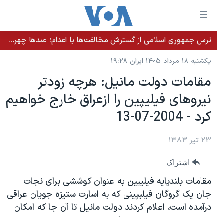
ینکهای
ابل
سترسی
ترس جمهوری اسلامی از گسترش مخالفت‌ها با اعدام؛ صدها چهره شناخته‌شده به دادسرا احضار شدند
خانه
هش
یکشنبه ۱۸ مرداد ۱۴۰۵ ایران ۱۹:۲۸
نسخه سبک وب‌سایت
ه
مقامات دولت مانيل: هرچه زودتر
حتوای
موضوع ها
نيروهای فيليپين را ازعراق خارج خواهيم
صلی
برنامه های تلویزیونی
ایران
هش
کرد - 2004-07-13
جدول برنامه ها
ه
آمریکا
فحه
صفحه‌های ویژه
۲۳ تیر ۱۳۸۳
جهان
صلی
فرکانس‌های صدای آمریکا
ورزشی
جام جهانی ۲۰۲۶
هش
اشتراک
پخش رادیویی
ه
گزیده‌ها
عملیات خشم حماسی
مقامات بلندپايه فيليپين به عنوان کوششی برای نجات
ستجو
۲۵۰سالگی آمریکا
ویژه برنامه‌ها
جان يک گروگان فيليپينی که به اسارت ستيزه جويان عراقی
یادگیری زبان انگلیسی
درآمده است، اعلام کردند دولت مانيل تا آن جا که امکان
ویدیوها
بایگانی برنامه‌های تلویزیونی