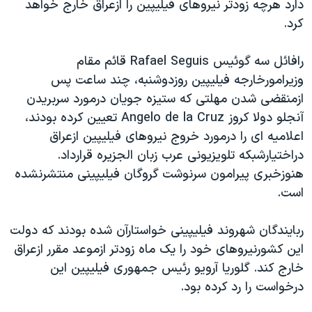
دارد هرچه زودتر نيروهای فيليپين را ازعراق خارج خواهد
دنبال کنید
مستندها
فرهنگ و زندگی
کرد.
حقوق شهروندی
انتخابات ریاست جمهوری آمریکا ۲۰۲۴
رافائل سه گوئيس Rafael Seguis قائم مقام
اقتصادی
حمله جمهوری اسلامی به اسرائیل
وزيرامورخارجه فيليپين روزدوشنبه، چند ساعت پس
رمز مهسا
علم و فناوری
ازمنقضی شدن مهلتی که ستيزه جويان درمورد سربريدن
زبانهای مختلف
اسرائیل در جنگ
ورزش زنان در ایران
آنجلو دولا کروز Angelo de la Cruz تعيين کرده بودند،
اعلاميه ای را درمورد خروج نيروهای فيليپين ازعراق
گالری عکس
اعتراضات زن، زندگی، آزادی
دراختيارشبکه تلويزيونی عرب زبان الجزيره قرارداد.
آرشیو پخش زنده
مجموعه مستندهای دادخواهی
هنوزخبری پيرامون سرنوشت گروگان فيليپينی منتشرنشده
تریبونال مردمی آبان ۹۸
است.
دادگاه حمید نوری
ربايندگان شهروند فيليپينی خواستارآن شده بودند که دولت
چهل سال گروگان‌گیری
اين کشورنيروهای خود را يک ماه زودتر ازموعد مقرر ازعراق
قانون شفافیت دارائی کادر رهبری ایران
خارج کند. گلوريا آرويو رئيس جمهوری فيليپين اين
درخواست را رد کرده بود.
اعتراضات مردمی آبان ۹۸