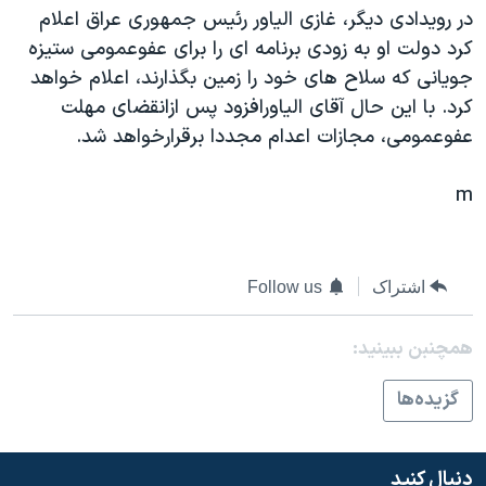
اسرائیل در جنگ
در رويدادی ديگر، غازی الياور رئيس جمهوری عراق اعلام
نرگس محمدی برنده جایزه نوبل صلح
کرد دولت او به زودی برنامه ای را برای عفوعمومی ستيزه
جويانی که سلاح های خود را زمين بگذارند، اعلام خواهد
همایش محافظه‌کاران آمریکا «سی‌پک»
کرد. با اين حال آقای الياورافزود پس ازانقضای مهلت
صفحه‌های ویژه
عفوعمومی، مجازات اعدام مجددا برقرارخواهد شد.
سفر پرزیدنت ترامپ به چین
m
اشتراک
Follow us
همچنبن ببینید:
گزيده‌ها
دنبال کنید