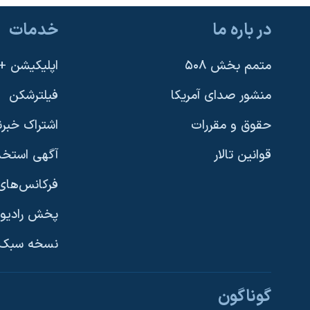
نرگس محمدی برنده جایزه نوبل صلح
در باره ما
خدمات
همایش محافظه‌کاران آمریکا «سی‌پک»
متمم بخش ۵۰۸
اپلیکیشن +VOA
صفحه‌های ویژه
سفر پرزیدنت ترامپ به چین
منشور صدای آمریکا
فیلترشکن
حقوق و مقررات
اشتراک خبرن
قوانین تالار
آگهی استخد
فرکانس‌های 
پخش رادیو
یادگیری زبان انگلیسی
نسخه سبک 
دنبال کنید
گوناگون