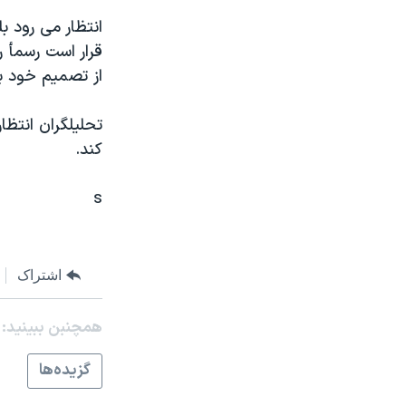
مستندها
فرهنگ و زندگی
انتظار می رود ب
حقوق شهروندی
انتخابات ریاست جمهوری آمریکا ۲۰۲۴
قرار است رسمأ ر
اقتصادی
حمله جمهوری اسلامی به اسرائیل
از تصميم خود بر
رمز مهسا
علم و فناوری
تحليلگران انتظار
اسرائیل در جنگ
ورزش زنان در ایران
کند.
گالری عکس
اعتراضات زن، زندگی، آزادی
s
آرشیو پخش زنده
مجموعه مستندهای دادخواهی
تریبونال مردمی آبان ۹۸
دادگاه حمید نوری
اشتراک
چهل سال گروگان‌گیری
همچنبن ببینید:
قانون شفافیت دارائی کادر رهبری ایران
اعتراضات مردمی آبان ۹۸
گزيده‌ها
اسرائیل در جنگ