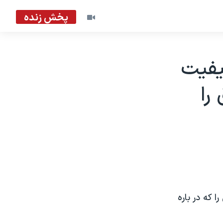
پخش زنده
يفيت
را
 که در باره