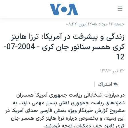
ینکهای
ابل
سترسی
جمعه ۱۶ مرداد ۱۴۰۵ ایران ۰۸:۴۴
خانه
هش
زندگی و پيشرفت در آمريکا: ترزا هاينز
نسخه سبک وب‌سایت
ه
کری همسر سناتور جان کری - 2004-07-
حتوای
موضوع ها
12
صلی
برنامه های تلویزیونی
ایران
هش
۲۲ تیر ۱۳۸۳
جدول برنامه ها
ه
آمریکا
فحه
صفحه‌های ویژه
جهان
اشتراک
صلی
فرکانس‌های صدای آمریکا
ورزشی
جام جهانی ۲۰۲۶
در مبارزات انتخاباتی رياست جمهوری آمريکا همسران
هش
پخش رادیویی
نامزدهای رياست جمهوری نقش بسيار مهمی دارند. به
ه
گزیده‌ها
عملیات خشم حماسی
مشروح گزارش خبرنگار ويژه بخش فارسی صدای آمريکا در
ستجو
۲۵۰سالگی آمریکا
ویژه برنامه‌ها
یادگیری زبان انگلیسی
اين زمينه، و بخصوص درباره ترزا هاينز کری همسر جان
ویدیوها
بایگانی برنامه‌های تلویزیونی
کری نامزد حزب دمکرات، توجه فرمائيد.