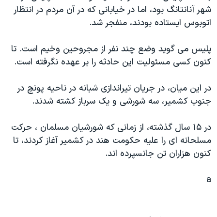
شهر آنانتانگ بود، اما در خيابانی که در آن مردم در انتظار
دنبال کنید
مستندها
فرهنگ و زندگی
اتوبوس ايستاده بودند، منفجر شد.
حقوق شهروندی
انتخابات ریاست جمهوری آمریکا ۲۰۲۴
اقتصادی
حمله جمهوری اسلامی به اسرائیل
پليس می گويد وضع چند نفر از مجروحين وخيم است. تا
کنون کسی مسئوليت اين حادثه را بر عهده نگرفته است.
رمز مهسا
علم و فناوری
زبانهای مختلف
اسرائیل در جنگ
ورزش زنان در ایران
در اين ميان، در جريان تيراندازی شبانه در ناحيه پونچ در
گالری عکس
اعتراضات زن، زندگی، آزادی
جنوب کشمير، سه شورشی و يک سرباز کشته شدند.
آرشیو پخش زنده
مجموعه مستندهای دادخواهی
در ۱۵ سال گذشته، از زمانی که شورشيان مسلمان ، حرکت
تریبونال مردمی آبان ۹۸
مسلحانه ای را عليه حکومت هند در کشمير آغاز کردند، تا
دادگاه حمید نوری
کنون هزاران تن جانسپرده اند.
چهل سال گروگان‌گیری
a
قانون شفافیت دارائی کادر رهبری ایران
اعتراضات مردمی آبان ۹۸