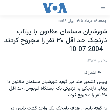
ینکهای
ابل
سترسی
جمعه ۱۶ مرداد ۱۴۰۵ ایران ۰۸:۱۶
خانه
هش
شورشيان مسلمان مظنون با پرتاب
نسخه سبک وب‌سایت
ه
نارنجک حد اقل ۳۰ نفر را مجروح کردند
حتوای
موضوع ها
- 2004-07-10
صلی
برنامه های تلویزیونی
ایران
هش
۲۰ تیر ۱۳۸۳
جدول برنامه ها
ه
آمریکا
فحه
صفحه‌های ویژه
جهان
اشتراک
صلی
فرکانس‌های صدای آمریکا
ورزشی
جام جهانی ۲۰۲۶
پليس کشمير هند می گويد شورشيان مسلمان مظنون با
هش
پخش رادیویی
پرتاب نارنجکی به نزديکی يک ايستگاه اتوبوس، حد اقل
ه
گزیده‌ها
عملیات خشم حماسی
۳۰ نفر را مجروح کردند.
ستجو
۲۵۰سالگی آمریکا
ویژه برنامه‌ها
یادگیری زبان انگلیسی
ویدیوها
بایگانی برنامه‌های تلویزیونی
به گفته پليس، هدف نارنجک يک واحد گشت پليس در