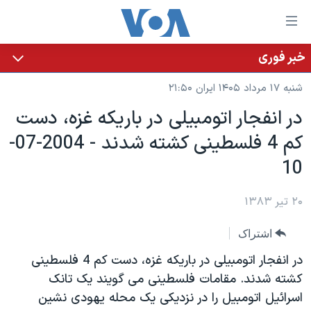
ینکهای
ابل
سترسی
خبر فوری
خانه
هش
شنبه ۱۷ مرداد ۱۴۰۵ ایران ۲۱:۵۰
نسخه سبک وب‌سایت
ه
در انفجار اتومبيلی در باريکه غزه، دست
حتوای
موضوع ها
کم 4 فلسطينی کشته شدند - 2004-07-
صلی
برنامه های تلویزیونی
ایران
هش
10
جدول برنامه ها
ه
آمریکا
فحه
صفحه‌های ویژه
۲۰ تیر ۱۳۸۳
جهان
صلی
فرکانس‌های صدای آمریکا
ورزشی
جام جهانی ۲۰۲۶
هش
اشتراک
پخش رادیویی
ه
گزیده‌ها
عملیات خشم حماسی
در انفجار اتومبيلی در باريکه غزه، دست کم 4 فلسطينی
ستجو
۲۵۰سالگی آمریکا
ویژه برنامه‌ها
کشته شدند. مقامات فلسطينی می گويند يک تانک
یادگیری زبان انگلیسی
اسرائيل اتومبيل را در نزديکی يک محله يهودی نشين
ویدیوها
بایگانی برنامه‌های تلویزیونی