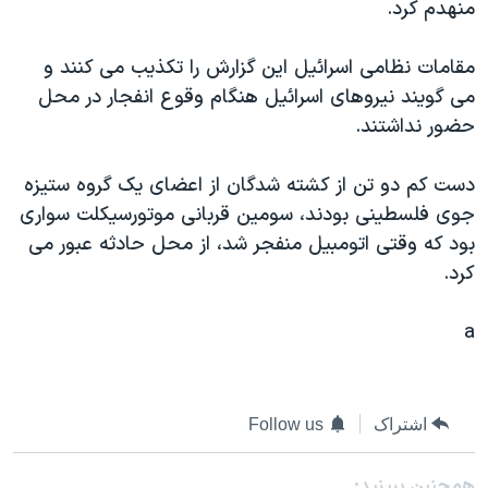
منهدم کرد.
دنبال کنید
مستندها
فرهنگ و زندگی
حقوق شهروندی
انتخابات ریاست جمهوری آمریکا ۲۰۲۴
مقامات نظامی اسرائيل اين گزارش را تکذيب می کنند و
می گويند نيروهای اسرائيل هنگام وقوع انفجار در محل
اقتصادی
حمله جمهوری اسلامی به اسرائیل
حضور نداشتند.
رمز مهسا
علم و فناوری
زبانهای مختلف
اسرائیل در جنگ
ورزش زنان در ایران
دست کم دو تن از کشته شدگان از اعضای يک گروه ستيزه
جوی فلسطينی بودند، سومين قربانی موتورسيکلت سواری
گالری عکس
اعتراضات زن، زندگی، آزادی
بود که وقتی اتومبيل منفجر شد، از محل حادثه عبور می
آرشیو پخش زنده
مجموعه مستندهای دادخواهی
کرد.
تریبونال مردمی آبان ۹۸
a
دادگاه حمید نوری
چهل سال گروگان‌گیری
قانون شفافیت دارائی کادر رهبری ایران
اشتراک
Follow us
اعتراضات مردمی آبان ۹۸
همچنبن ببینید: