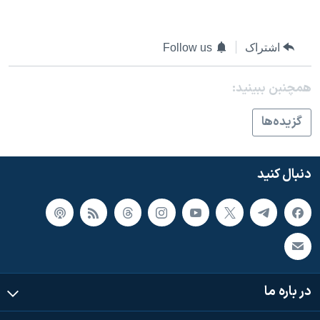
اسرائیل در جنگ
نرگس محمدی برنده جایزه نوبل صلح
اشتراک
Follow us
همایش محافظه‌کاران آمریکا «سی‌پک»
صفحه‌های ویژه
همچنبن ببینید:
سفر پرزیدنت ترامپ به چین
گزيده‌ها
دنبال کنید
در باره ما