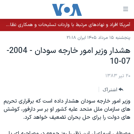
ینکهای
ابل
سترسی
آمریکا افراد و نهادهای مرتبط با واردات تسلیحات و همکاری نظامی کوبا را تحریم کرد
خانه
هش
پنجشنبه ۱۵ مرداد ۱۴۰۵ ایران ۲۱:۱۸
نسخه سبک وب‌سایت
ه
هشدار وزير امور خارجه سودان - 2004-
حتوای
موضوع ها
07-10
صلی
برنامه های تلویزیونی
ایران
هش
جدول برنامه ها
ه
۲۰ تیر ۱۳۸۳
آمریکا
فحه
صفحه‌های ویژه
جهان
اشتراک
صلی
فرکانس‌های صدای آمریکا
ورزشی
جام جهانی ۲۰۲۶
هش
وزير امور خارجه سودان هشدار داده است که برقراری تحريم
پخش رادیویی
ه
گزیده‌ها
عملیات خشم حماسی
های سازمان ملل متحد عليه کشور او بر سر دارفور، کوشش
ستجو
های دولت را برای حل بحران تضعيف خواهد کرد.
۲۵۰سالگی آمریکا
ویژه برنامه‌ها
یادگیری زبان انگلیسی
ویدیوها
بایگانی برنامه‌های تلویزیونی
مصطفی اسماعيل اين نظر را روز جمعه در مصاحبه ای با