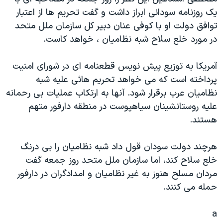
دنبال کنید
مستندها
فرهنگ و زندگی
يک روزنامه سودانی ابراز داشت و گفت تحريم ها از اعتبار
توافق دولت او با کوفی عنان دبير کل سازمان ملل متحد
حقوق شهروندی
انتخابات ریاست جمهوری آمریکا ۲۰۲۴
در مورد خلع سلاح شبه نظاميان ، خواهد کاست.
اقتصادی
حمله جمهوری اسلامی به اسرائیل
رمز مهسا
علم و فناوری
آمريکا به توزيع پيش نويس قطعنامه ای در شورای امنيت
زبانهای مختلف
پرداخته است که می خواهد تحريم هائی عليه شبه
اسرائیل در جنگ
ورزش زنان در ایران
نظاميان عرب برقرار شود. آنها به ارتکاب عمليات بی رحمانه
گالری عکس
اعتراضات زن، زندگی، آزادی
عليه روستانشينان سياهپوست در منطقه دارفور متهم
آرشیو پخش زنده
مجموعه مستندهای دادخواهی
هستند.
تریبونال مردمی آبان ۹۸
هرچند دولت سودان قول داد شبه نظاميان را بی درنگ
دادگاه حمید نوری
خلع سلاح کند، اما سازمان ملل متحد روز جمعه گفت
چهل سال گروگان‌گیری
مردان مسلح هنوز به غير نظاميان و امدادگران در دارفور
حمله می کنند.
قانون شفافیت دارائی کادر رهبری ایران
اعتراضات مردمی آبان ۹۸
a