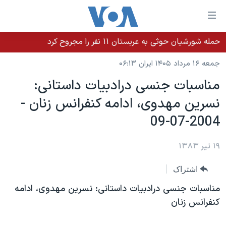
ینکهای
ابل
سترسی
حمله شورشیان حوثی به عربستان ۱۱ نفر را مجروح کرد
خانه
هش
جمعه ۱۶ مرداد ۱۴۰۵ ایران ۰۶:۱۳
نسخه سبک وب‌سایت
ه
مناسبات جنسی درادبيات داستانی:
حتوای
موضوع ها
نسرين مهدوی، ادامه کنفرانس زنان -
صلی
برنامه های تلویزیونی
ایران
هش
2004-07-09
جدول برنامه ها
ه
آمریکا
فحه
صفحه‌های ویژه
۱۹ تیر ۱۳۸۳
جهان
صلی
فرکانس‌های صدای آمریکا
ورزشی
جام جهانی ۲۰۲۶
هش
اشتراک
پخش رادیویی
ه
گزیده‌ها
عملیات خشم حماسی
مناسبات جنسی درادبيات داستانی: نسرين مهدوی، ادامه
ستجو
۲۵۰سالگی آمریکا
ویژه برنامه‌ها
کنفرانس زنان
یادگیری زبان انگلیسی
ویدیوها
بایگانی برنامه‌های تلویزیونی