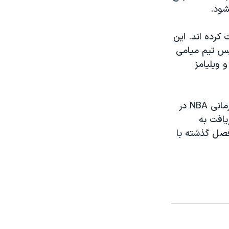
شود.
کرده اند. اين
ئيس تيم ميامی
 ويليامز
رودی تامجانويچ که ۵۵ سال دارد رهبری تيم هيوستون را به کسب عناوين قهرمانی NBA در
پس از آنکه دريافت به
فصل گذشته با