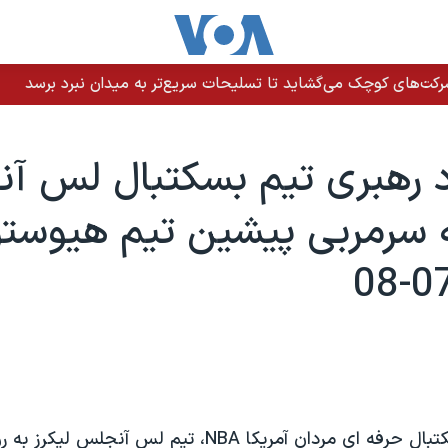
رکت‌های کوچک می‌گشاید تا تسلیحات سریع‌تر به میدان نبرد برسد
د رهبری تيم بسکتبال لس آ
ه سرمربی پيشين تيم هيوستو
در ليگ ملی بسکتبال حرفه ای مردان آمريکا NBA، تيم لس آ