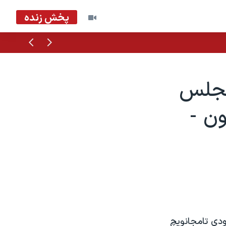
پخش زنده
قبلی
بعدی
نجلس
ن -
نجلس ليکرز به رودی تامجانويچ