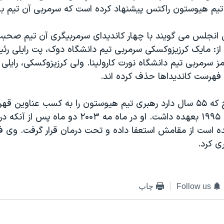
يم هيوستون راکتس پيشنهاد کرده است که سرمربی آن تيم ب
انجلس می گويند با چهار کانديدای سرمربيگری آن تيم صحبت 
د از: مايک کرزيزوکسکی سرمربی تيم دانشگاه دوک، پت رايلی ر
ز سرمربی تيم دانشگاه نورت کارولينا. ولی کرزيزوکسکی، رايلی و
 فهرست کانديداها حذف کرده اند.
سالهای ۱۹۹۴ و ۱۹۹۵ بعهده داشت. او در ماه مه ۲۰۰۳ دو ماه 
ه است از مقامش استعفا داده و تحت درمان قرار گرفت. وی 
ی کرد.
Follow us
چاپ