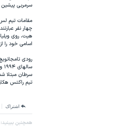
مستندها
فرهنگ و زندگی
سرمربی پيشين ت
حقوق شهروندی
انتخابات ریاست جمهوری آمریکا ۲۰۲۴
مقامات تيم لس 
اقتصادی
حمله جمهوری اسلامی به اسرائیل
چهار نفر عبارتن
رمز مهسا
علم و فناوری
هيت، روی ويليام
اسرائیل در جنگ
ورزش زنان در ایران
اسامی خود را از
گالری عکس
اعتراضات زن، زندگی، آزادی
آرشیو پخش زنده
مجموعه مستندهای دادخواهی
تریبونال مردمی آبان ۹۸
سرطان مبتلا شد
تيم راکتس هکار
دادگاه حمید نوری
چهل سال گروگان‌گیری
قانون شفافیت دارائی کادر رهبری ایران
اشتراک
اعتراضات مردمی آبان ۹۸
همچنبن ببینید:
اسرائیل در جنگ