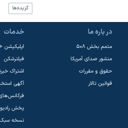
نرگس محمدی برنده جایزه نوبل صلح
گزيده‌ها
همایش محافظه‌کاران آمریکا «سی‌پک»
صفحه‌های ویژه
در باره ما
خدمات
سفر پرزیدنت ترامپ به چین
متمم بخش ۵۰۸
اپلیکیشن +VOA
منشور صدای آمریکا
فیلترشکن
حقوق و مقررات
اشتراک خبرن
قوانین تالار
آگهی استخد
فرکانس‌های 
پخش رادیو
یادگیری زبان انگلیسی
نسخه سبک 