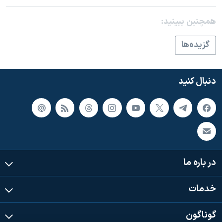
اسرائیل در جنگ
نرگس محمدی برنده جایزه نوبل صلح
همچنبن ببینید:
همایش محافظه‌کاران آمریکا «سی‌پک»
گزيده‌ها
صفحه‌های ویژه
سفر پرزیدنت ترامپ به چین
دنبال کنید
در باره ما
خدمات
گوناگون