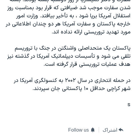
دنبال کنید
مستندها
فرهنگ و زندگی
شدن سفارت موجب شد ضيافتی که قرار بود بمناسبت روز
استقلال آمريکا برپا شود ، به تأخير بيافتد. وزارت امور
حقوق شهروندی
انتخابات ریاست جمهوری آمریکا ۲۰۲۴
خارجه پاکستان و سفارت آمريکا هر دو چندان اطلاعاتی در
اقتصادی
حمله جمهوری اسلامی به اسرائیل
مورد تهديد تروريستی ارائه نداده اند.
رمز مهسا
علم و فناوری
زبانهای مختلف
پاکستان يک متحداصلی واشنگتن در جنگ با تروريسم
اسرائیل در جنگ
ورزش زنان در ایران
تلقی می شود و تأسيسات ديپلماتيک آمريکا در گذشته نيز
گالری عکس
اعتراضات زن، زندگی، آزادی
هدف عمليات تروريستی قرار گرفته است.
آرشیو پخش زنده
مجموعه مستندهای دادخواهی
در حمله انتحاری در سال ۲۰۰۲ به کنسولگری آمريکا در
تریبونال مردمی آبان ۹۸
شهر کراچی حداقل ۱۰ پاکستانی جان سپردند.
دادگاه حمید نوری
چهل سال گروگان‌گیری
s
قانون شفافیت دارائی کادر رهبری ایران
اعتراضات مردمی آبان ۹۸
اشتراک
Follow us