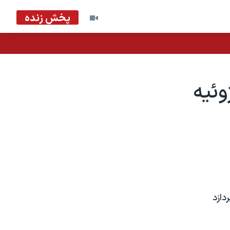
پخش زنده
روزنامه های واشنگتن، ۴ ژوئيه
دازد