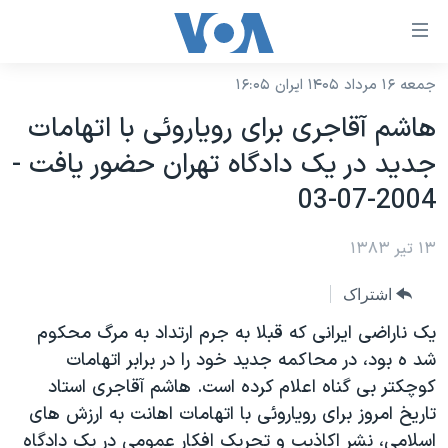
ینکهای
ابل
سترسی
جمعه ۱۶ مرداد ۱۴۰۵ ایران ۱۶:۰۵
خانه
هش
هاشم آقاجری برای روياروئی با اتهامات
نسخه سبک وب‌سایت
ه
جديد در يک دادگاه تهران حضور يافت -
حتوای
موضوع ها
2004-07-03
صلی
برنامه های تلویزیونی
ایران
هش
۱۳ تیر ۱۳۸۳
جدول برنامه ها
ه
آمریکا
فحه
صفحه‌های ویژه
جهان
اشتراک
صلی
فرکانس‌های صدای آمریکا
ورزشی
جام جهانی ۲۰۲۶
يک ناراضی ايرانی که قبلا به جرم ارتداد به مرگ محکوم
هش
پخش رادیویی
شد ه بود، در محاکمه جديد خود را در برابر اتهامات
ه
گزیده‌ها
عملیات خشم حماسی
کوچکتر بی گناه اعلام کرده است. هاشم آقاجری استاد
ستجو
۲۵۰سالگی آمریکا
ویژه برنامه‌ها
یادگیری زبان انگلیسی
تاريخ امروز برای روياروئی با اتهامات اهانت به ارزش های
ویدیوها
بایگانی برنامه‌های تلویزیونی
اسلامی، نشر اکاذيب و تحريک افکار عمومی در يک دادگاه