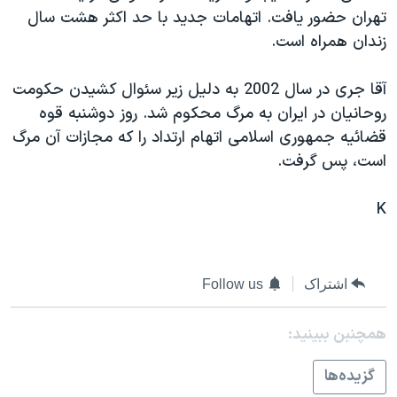
تهران حضور يافت. اتهامات جديد با حد اکثر هشت سال
دنبال کنید
مستندها
فرهنگ و زندگی
زندان همراه است.
حقوق شهروندی
انتخابات ریاست جمهوری آمریکا ۲۰۲۴
اقتصادی
حمله جمهوری اسلامی به اسرائیل
آقا جری در سال 2002 به دليل زير سئوال کشيدن حکومت
روحانيان در ايران به مرگ محکوم شد. روز دوشنبه قوه
رمز مهسا
علم و فناوری
زبانهای مختلف
قضائيه جمهوری اسلامی اتهام ارتداد را که مجازات آن مرگ
اسرائیل در جنگ
ورزش زنان در ایران
است، پس گرفت.
گالری عکس
اعتراضات زن، زندگی، آزادی
K
آرشیو پخش زنده
مجموعه مستندهای دادخواهی
تریبونال مردمی آبان ۹۸
دادگاه حمید نوری
اشتراک
Follow us
چهل سال گروگان‌گیری
همچنبن ببینید:
قانون شفافیت دارائی کادر رهبری ایران
اعتراضات مردمی آبان ۹۸
گزيده‌ها