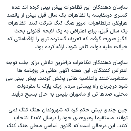
دنبال کنید
مستندها
فرهنگ و زندگی
سازمان دهندگان اين تظاهرات پيش بينی کرده اند عده
کمتری درمقايسه با تظاهرات يک سال قبل بيش از پانصد
حقوق شهروندی
انتخابات ریاست جمهوری آمریکا ۲۰۲۴
هزارنفر، درتظاهرات امروز هنگ کنگ شرکت کنند. تظاهرات
اقتصادی
حمله جمهوری اسلامی به اسرائیل
يک سال قبل، برای اعتراض به يک لايحه قانونی بحث
رمز مهسا
علم و فناوری
انگيز صورت گرفت که تعريف گسترده تری را ازاقداماتی که
زبانهای مختلف
خيانت عليه دولت تلقی شود، ارائه کرده بود.
اسرائیل در جنگ
ورزش زنان در ایران
گالری عکس
اعتراضات زن، زندگی، آزادی
سازمان دهندگان تظاهرات درآخرين تلاش برای جلب توجه
آرشیو پخش زنده
مجموعه مستندهای دادخواهی
اعتراض کنندگان، اين هفته آگهی هائی در روزنامه ها
منتشرساختند واعلاميه هائی پخش کردند. پيش بينی می
تریبونال مردمی آبان ۹۸
شود درجريان راه پيمائی مردم ازيک پارک تا مقردولت
دادگاه حمید نوری
محلی، صدها تن از ماموران پليس به حال بسيج درآيند.
چهل سال گروگان‌گیری
چين چندی پيش حکم کرد که شهروندان هنگ کنگ نمی
قانون شفافیت دارائی کادر رهبری ایران
توانند مستقيما رهبربعدی خود را درسال ۲۰۰۷ انتخاب
اعتراضات مردمی آبان ۹۸
کنند. اين درحالی است که قانون اساسی محلی هنگ کنگ