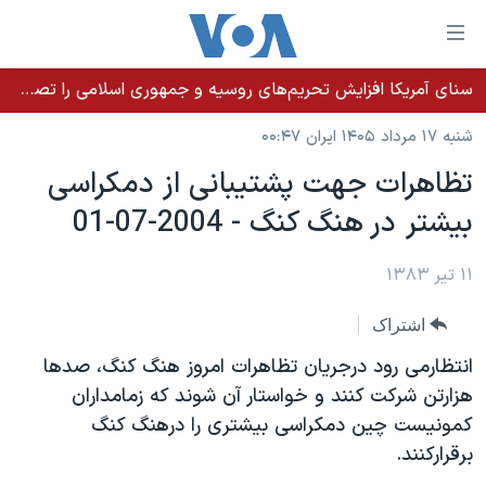
ینکهای
ابل
سترسی
سنای آمریکا افزایش تحریم‌های روسیه و جمهوری اسلامی را تصویب کرد؛ زلنسکی از این اقدام تشکر کرد
خانه
هش
شنبه ۱۷ مرداد ۱۴۰۵ ایران ۰۰:۴۷
نسخه سبک وب‌سایت
ه
تظاهرات جهت پشتيبانی از دمکراسی
حتوای
موضوع ها
بيشتر در هنگ کنگ - 2004-07-01
صلی
برنامه های تلویزیونی
ایران
هش
جدول برنامه ها
ه
۱۱ تیر ۱۳۸۳
آمریکا
فحه
صفحه‌های ویژه
جهان
اشتراک
صلی
فرکانس‌های صدای آمریکا
ورزشی
جام جهانی ۲۰۲۶
هش
انتظارمی رود درجريان تظاهرات امروز هنگ کنگ، صدها
پخش رادیویی
ه
گزیده‌ها
عملیات خشم حماسی
هزارتن شرکت کنند و خواستار آن شوند که زمامداران
ستجو
کمونيست چين دمکراسی بيشتری را درهنگ کنگ
۲۵۰سالگی آمریکا
ویژه برنامه‌ها
یادگیری زبان انگلیسی
برقرارکنند.
ویدیوها
بایگانی برنامه‌های تلویزیونی