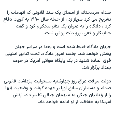
اسرائیل در جنگ
نرگس محمدی برنده جایزه نوبل صلح
صدام سرسختانه از امضای يک سند قانونی که اتهامات را
تشريح می کرد سرباز زد ، از حمله سال ۱۹۹۰ به کويت دفاع
همایش محافظه‌کاران آمریکا «سی‌پک»
کرد ، دادگاه را به عنوان يک تئآتر محکوم کرد و گفت
صفحه‌های ویژه
جنايتکار واقعی، پرزيدنت بوش است.
سفر پرزیدنت ترامپ به چین
جريان دادگاه ضبط شده است و بعدا در سراسر جهان
پخش خواهد شد. جلسه امروز دادگاه، تحت تدابير امنيتی
فوق العاده شديد در يک پايگاه هوائی آمريکا در حومه
بغداد برگزار شد.
دولت موقت عراق روز چهارشنبه مسئوليت بازداشت قانونی
صدام و دستياران سابق اورا بر عهده گرفت و وضعيت آنها
را از زندانيان جنگی به متهمان جنائی تغيير داد. ارتش
آمريکا به حفاظت از او ادامه خواهد داد.