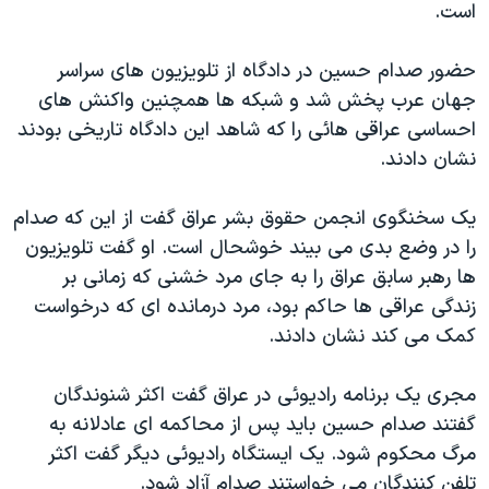
است.
دنبال کنید
مستندها
فرهنگ و زندگی
حقوق شهروندی
انتخابات ریاست جمهوری آمریکا ۲۰۲۴
حضور صدام حسين در دادگاه از تلويزيون های سراسر
جهان عرب پخش شد و شبکه ها همچنين واکنش های
اقتصادی
حمله جمهوری اسلامی به اسرائیل
احساسی عراقی هائی را که شاهد اين دادگاه تاريخی بودند
رمز مهسا
علم و فناوری
نشان دادند.
زبانهای مختلف
اسرائیل در جنگ
ورزش زنان در ایران
يک سخنگوی انجمن حقوق بشر عراق گفت از اين که صدام
گالری عکس
اعتراضات زن، زندگی، آزادی
را در وضع بدی می بيند خوشحال است. او گفت تلويزيون
آرشیو پخش زنده
مجموعه مستندهای دادخواهی
ها رهبر سابق عراق را به جای مرد خشنی که زمانی بر
تریبونال مردمی آبان ۹۸
زندگی عراقی ها حاکم بود، مرد درمانده ای که درخواست
کمک می کند نشان دادند.
دادگاه حمید نوری
چهل سال گروگان‌گیری
مجری يک برنامه راديوئی در عراق گفت اکثر شنوندگان
قانون شفافیت دارائی کادر رهبری ایران
گفتند صدام حسين بايد پس از محاکمه ای عادلانه به
مرگ محکوم شود. يک ايستگاه راديوئی ديگر گفت اکثر
اعتراضات مردمی آبان ۹۸
تلفن کنندگان می خواستند صدام آزاد شود.