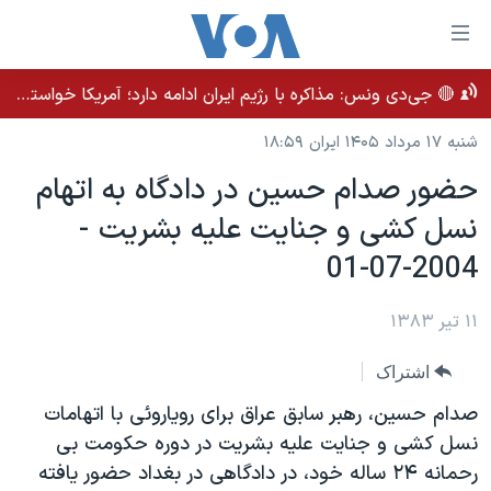
ینکهای
ابل
سترسی
🔴 جی‌دی ونس: مذاکره با رژیم ایران ادامه دارد؛ آمریکا خواستار بهبود روابط بلندمدت است
خانه
هش
شنبه ۱۷ مرداد ۱۴۰۵ ایران ۱۸:۵۹
نسخه سبک وب‌سایت
ه
حضور صدام حسين در دادگاه به اتهام
حتوای
موضوع ها
صلی
نسل کشی و جنايت عليه بشريت -
برنامه های تلویزیونی
ایران
هش
2004-07-01
جدول برنامه ها
ه
آمریکا
فحه
صفحه‌های ویژه
جهان
۱۱ تیر ۱۳۸۳
صلی
فرکانس‌های صدای آمریکا
ورزشی
جام جهانی ۲۰۲۶
هش
اشتراک
پخش رادیویی
ه
گزیده‌ها
عملیات خشم حماسی
صدام حسين، رهبر سابق عراق برای روياروئی با اتهامات
ستجو
۲۵۰سالگی آمریکا
ویژه برنامه‌ها
نسل کشی و جنايت عليه بشريت در دوره حکومت بی
یادگیری زبان انگلیسی
رحمانه ۲۴ ساله خود، در دادگاهی در بغداد حضور يافته
ویدیوها
بایگانی برنامه‌های تلویزیونی